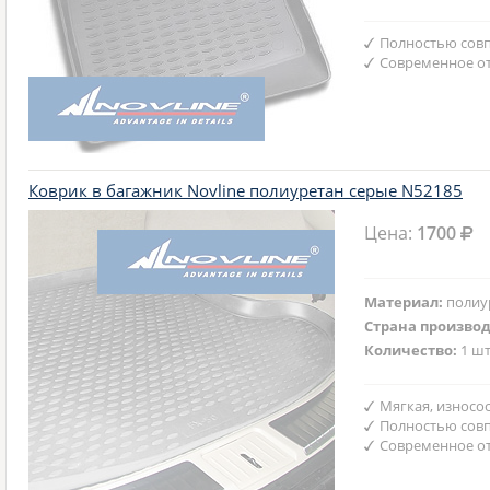
Полностью совп
Современное от
Коврик в багажник Novline полиуретан серые N52185
Цена:
1700
Материал:
полиу
Страна произво
Количество:
1 шт
Мягкая, износо
Полностью совп
Современное от