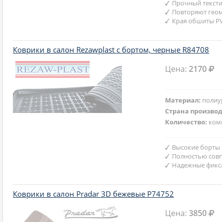
Прочный текст
Повторяют гео
Края обшиты P
Коврики в салон Rezawplast с бортом, черные R84708
Цена:
2170
Материал:
полиу
Страна произво
Количество:
ком
Высокие борты
Полностью совп
Надежные фикс
Коврики в салон Pradar 3D бежевые P74752
Цена:
3850