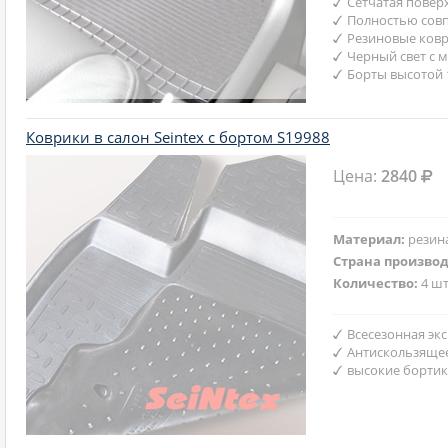
Сетчатая повер
Полностью совп
Резиновые ковр
Черный свет с 
Борты высотой 
Коврики в салон Seintex с бортом S19988
Цена:
2840
Материал:
резин
Страна произво
Количество:
4 шт
Всесезонная эк
Антискользяще
высокие бортик