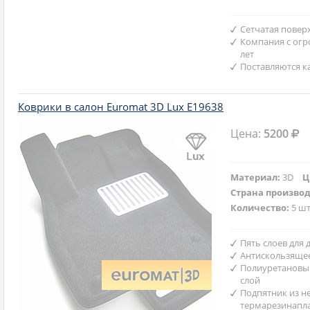
Сетчатая повер
Компания с ог
лет
Поставляются к
Коврики в салон Euromat 3D Lux E19638
Цена:
5200
Материал:
3D
Ц
Страна произво
Количество:
5 шт
Пять слоев для
Антискользяще
Полиуретановы
слой
Подпятник из н
термарезинапл