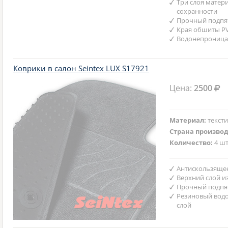
Три слоя матер
сохранности
Прочный подпят
Края обшиты P
Водонепроница
Коврики в салон Seintex LUX S17921
Цена:
2500
Материал:
текст
Страна произво
Количество:
4 шт
Антискользяще
Верхний слой и
Прочный подпят
Резиновый вод
слой