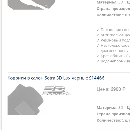
Материал:
3D
Ц
Страна произво
Количество:
5 шт
Полностью совп
Антискользяще
Резиновый подп
Несколько слое
долговечность
Края обшиты P
Водонепроница
Коврики в салон Sotra 3D Lux черные S14466
Цена:
6900
Материал:
3D
Ц
Страна произво
Количество:
5 шт