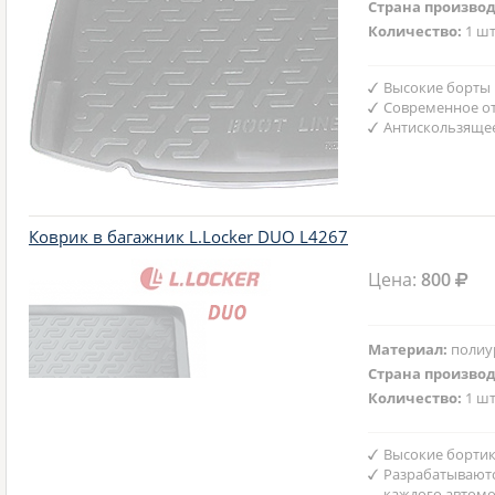
Страна произво
Количество:
1 шт
Высокие борты
Современное от
Антискользяще
Коврик в багажник L.Locker DUO L4267
Цена:
800
Материал:
полиу
Страна произво
Количество:
1 шт
Высокие бортик
Разрабатываютс
каждого автом