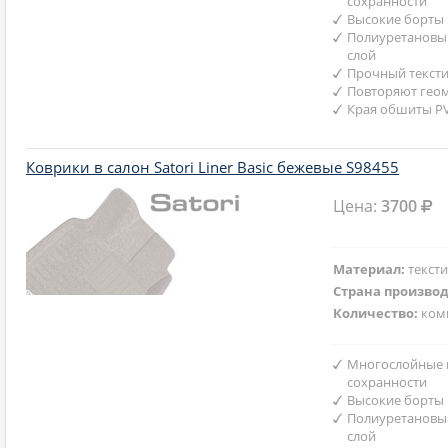
сохранности
Высокие борты
Полиуретановы
слой
Прочный текст
Повторяют гео
Края обшиты P
Коврики в салон Satori Liner Basic бежевые S98455
Цена:
3700
Материал:
текст
Страна произво
Количество:
ком
Многослойные 
сохранности
Высокие борты
Полиуретановы
слой