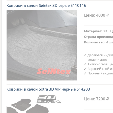
Коврики в салон Seintex 3D серые S110116
Цена:
4000
Материал:
3D
Ц
Страна произво
Количество:
4 шт
Делаются индив
модели авто
Антискользяще
Верхний слой и
Прочный подпят
Коврики в салон Sotra 3D VIP черные S14203
Цена:
7200