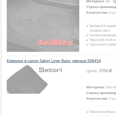
Материал:
3D
Ц
Страна произво
Количество:
4 шт
Делаются индив
модели авто
Антискользяще
Верхний слой и
Прочный подпят
Коврики в салон Satori Liner Basic черные S98454
Цена:
3700
Материал:
текст
Страна произво
Количество:
5 шт
Многослойные 