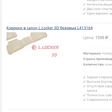
Антискользяще
Два слоя: пласт
Один вариант ц
Коврики в салон L.Locker 3D бежевые L413164
Цена:
1500
Материал:
полиу
Страна произво
Количество:
ком
Задние коврики
Высокие бортик
Отсутствие хар
запаха
Полностью совп
Современное от