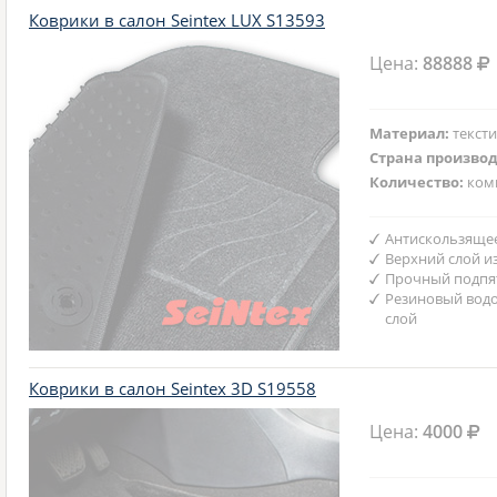
Коврики в салон Seintex LUX S13593
Цена:
88888
Материал:
текст
Страна произво
Количество:
ком
Антискользяще
Верхний слой и
Прочный подпят
Резиновый вод
слой
Коврики в салон Seintex 3D S19558
Цена:
4000