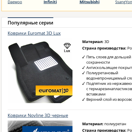
Daewoo
Infiniti
Mitsubishi
SsangYo
Популярные серии
Коврики
Euromat 3D Lux
Материал:
3D
Страна производства:
Ро
Пять слоев для дольшей
сохранности
Антискользящее покрыт
Полиуретановый
водонепроницаемый сл
Подпятник из нержавею
с термарезинапластико
вставками
Верхний слой из ворсов
Коврики
Novline 3D черные
Материал:
полиуретан
Страна производства:
Ро