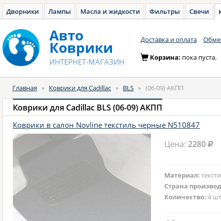
Дворники
Лампы
Масла и жидкости
Фильтры
Свечи
Авто
Доставка и оплата
Обмен
Коврики
Корзина:
пока пуста.
ИНТЕРНЕТ-МАГАЗИН
Главная
»
Коврики для Cadillac
»
BLS
»
(06-09) АКПП
Коврики для Cadillac BLS (06-09) АКПП
Коврики в салон Novline текстиль черные N510847
Цена:
2280
Материал:
текст
Страна произво
Количество:
4 шт