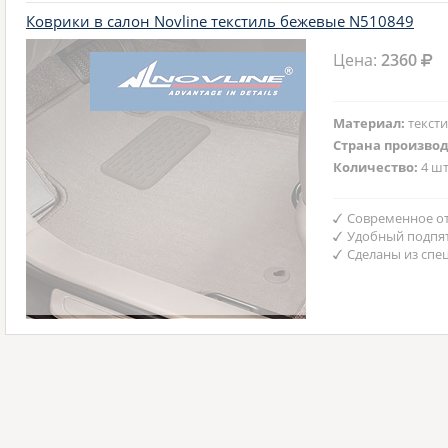
Коврики в салон Novline текстиль бежевые N510849
Цена:
2360
Материал:
текст
Страна произво
Количество:
4 шт
Современное от
Удобный подпят
Сделаны из спе