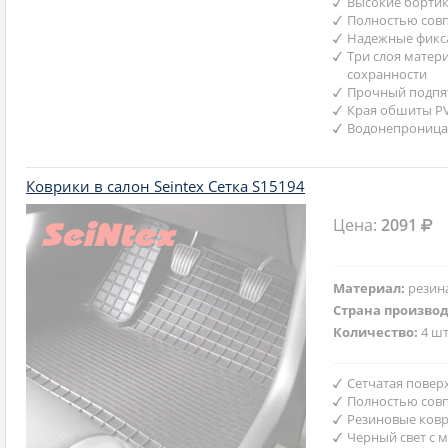
Высокие бортик
Полностью совп
Надежные фикс
Три слоя матер
сохранности
Прочный подпят
Края обшиты P
Водонепроница
Коврики в салон Seintex Сетка S15194
Цена:
2091
Материал:
резин
Страна произво
Количество:
4 шт
Сетчатая повер
Полностью совп
Резиновые ковр
Черный свет с 