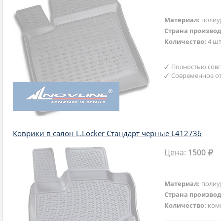
Материал:
полиу
Страна произво
Количество:
4 шт
Полностью совп
Современное от
Коврики в салон L.Locker Стандарт черные L412736
Цена:
1500
Материал:
полиу
Страна произво
Количество:
ком