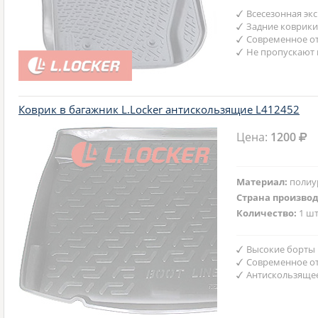
Всесезонная эк
Задние коврики
Современное от
Не пропускают 
Коврик в багажник L.Locker антискользящие L412452
Цена:
1200
Материал:
полиу
Страна произво
Количество:
1 шт
Высокие борты
Современное от
Антискользяще