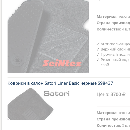
Материал:
текст
Страна произво
Количество:
4 шт
Антискользяще
Верхний слой и
Прочный подпят
Резиновый вод
слой
Коврики в салон Satori Liner Basic черные S98437
Цена:
3700
Материал:
текст
Страна произво
Количество:
5 шт