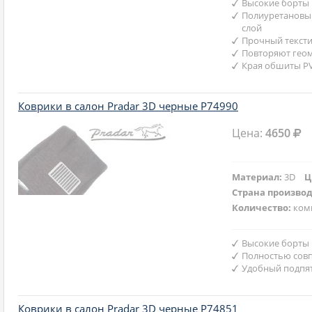
Высокие борты
Полиуретановы
слой
Прочный текст
Повторяют гео
Края обшиты P
Коврики в салон Pradar 3D черные P74990
Цена:
4650
Материал:
3D
Ц
Страна произво
Количество:
ком
Высокие борты
Полностью совп
Удобный подпят
Коврики в салон Pradar 3D черные P74851