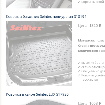
Борты высотой 
Коврик в багажник Seintex полиуретан S18194
Цена:
1320
Материал:
полиу
Страна произво
Количество:
1 шт
Высокие борты
Антискользяще
Специально для
Коврики устойч
трескаются
Коврики в салон Seintex LUX S17930
Цена:
1053