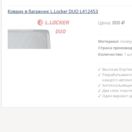
Коврик в багажник L.Locker DUO L412453
Цена:
800
Материал:
полиу
Страна произво
Количество:
1 шт
Высокие бортик
Разрабатываютс
каждого автом
Антискользяще
Два слоя: пласт
Один вариант ц