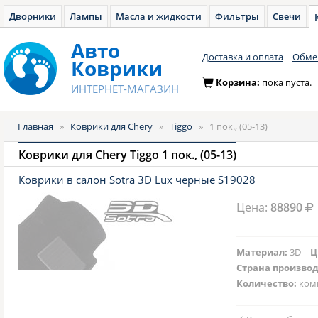
Дворники
Лампы
Масла и жидкости
Фильтры
Свечи
Авто
Доставка и оплата
Обмен
Коврики
Корзина:
пока пуста.
ИНТЕРНЕТ-МАГАЗИН
Главная
»
Коврики для Chery
»
Tiggo
»
1 пок., (05-13)
Коврики для Chery Tiggo 1 пок., (05-13)
Коврики в салон Sotra 3D Lux черные S19028
Цена:
88890
Материал:
3D
Ц
Страна произво
Количество:
ком