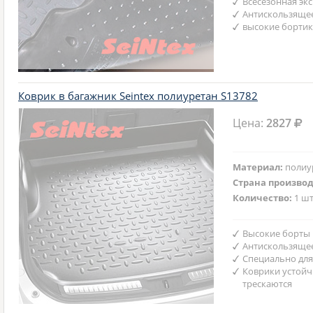
Всесезонная эк
Антискользяще
высокие бортик
Коврик в багажник Seintex полиуретан S13782
Цена:
2827
Материал:
полиу
Страна произво
Количество:
1 шт
Высокие борты
Антискользяще
Специально для
Коврики устойч
трескаются