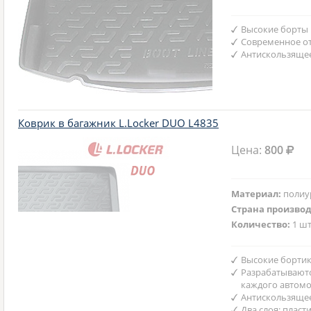
Высокие борты
Современное от
Антискользяще
Коврик в багажник L.Locker DUO L4835
Цена:
800
Материал:
полиу
Страна произво
Количество:
1 шт
Высокие бортик
Разрабатываютс
каждого автом
Антискользяще
Два слоя: пласт