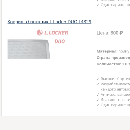
Один вариант ц
Коврик в багажник L.Locker DUO L4829
Цена:
800
Материал:
полиу
Страна произво
Количество:
1 шт
Высокие бортик
Разрабатываютс
каждого автом
Антискользяще
Два слоя: пласт
Один вариант ц