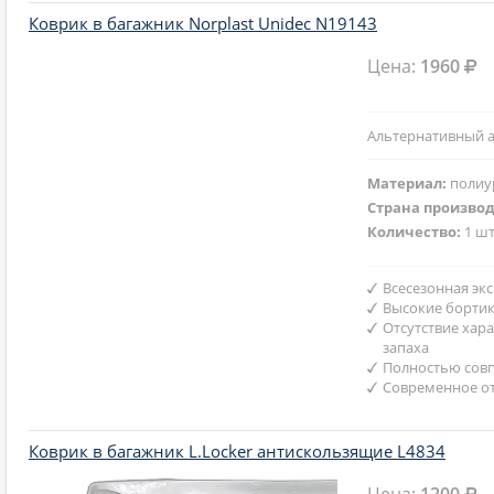
Коврик в багажник Norplast Unidec N19143
Цена:
1960
Альтернативный а
Материал:
полиу
Страна произво
Количество:
1 шт
Всесезонная эк
Высокие борти
Отсутствие хар
запаха
Полностью совп
Современное от
Коврик в багажник L.Locker антискользящие L4834