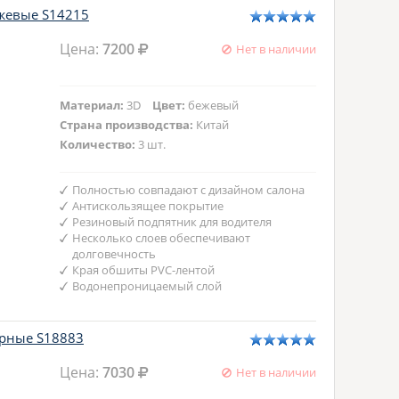
ежевые S14215
Цена:
7200
Нет в наличии
Материал:
3D
Цвет:
бежевый
Страна производства:
Китай
Количество:
3 шт.
Полностью совпадают с дизайном салона
Антискользящее покрытие
Резиновый подпятник для водителя
Несколько слоев обеспечивают
долговечность
Края обшиты PVC-лентой
Водонепроницаемый слой
ерные S18883
Цена:
7030
Нет в наличии