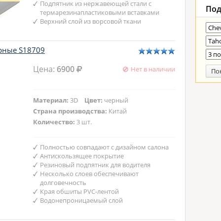
Подпятник из нержавеющей стали с
Под
термарезинапластиковыми вставками
Верхний слой из ворсовой ткани
ерные S18709
Цена:
6900
Нет в наличии
По
Материал:
3D
Цвет:
черный
Страна производства:
Китай
Количество:
3 шт.
Полностью совпадают с дизайном салона
Антискользящее покрытие
Резиновый подпятник для водителя
Несколько слоев обеспечивают
долговечность
Края обшиты PVC-лентой
Водонепроницаемый слой