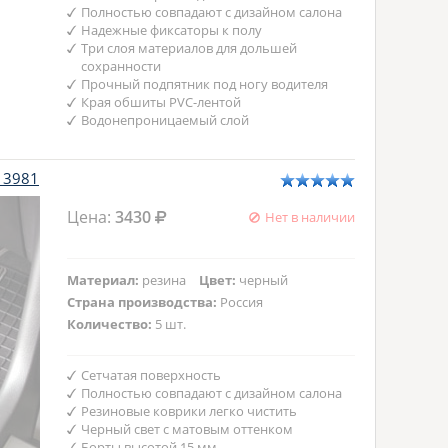
Полностью совпадают с дизайном салона
Надежные фиксаторы к полу
Три слоя материалов для дольшей
сохранности
Прочный подпятник под ногу водителя
Края обшиты PVC-лентой
Водонепроницаемый слой
S13981
Цена:
3430
Нет в наличии
Материал:
резина
Цвет:
черный
Страна производства:
Россия
Количество:
5 шт.
Сетчатая поверхность
Полностью совпадают с дизайном салона
Резиновые коврики легко чистить
Черный свет с матовым оттенком
Борты высотой 15 мм