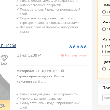
Пять слоев для дольшей сохранности
Антискользящее покрытие
Нал
Полиуретановый водонепроницаемый
в 
слой
Подпятник из нержавеющей стали с
Мес
термарезинапластиковыми вставками
Верхний слой из прочной велюровой
в 
ткани
Мат
x E110206
р
те
Цена:
5200
Нет в наличии
Цве
ч
Материал:
3D
Цвет:
черный
Страна производства:
Россия
Количество:
5 шт.
Пои
Пять слоев для дольшей сохранности
Антискользящее покрытие
Полиуретановый водонепроницаемый
слой