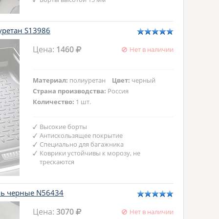
уретан S13986
Цена:
1460
Нет в наличии
Материал:
полиуретан
Цвет:
черный
Страна производства:
Россия
Количество:
1 шт.
Высокие борты
Антискользящее покрытие
Специально для багажника
Коврики устойчивы к морозу, не
трескаются
иль черные N56434
Цена:
3070
Нет в наличии