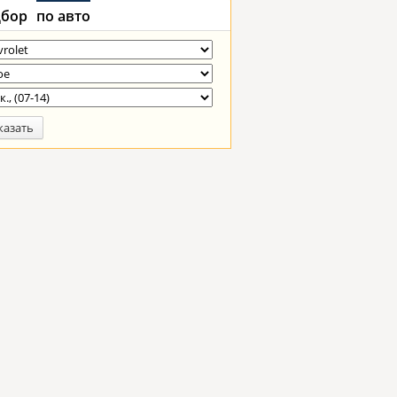
бор
по авто
казать