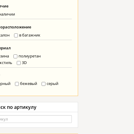
ичие
наличии
торасположение
салон
в багажник
ериал
езина
полиуретан
кстиль
3D
т
ерный
бежевый
серый
ск по артикулу