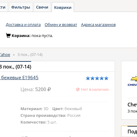
сти
Фильтры
Свечи
Коврики
Доставка и оплата
Обмен и возврат
Адреса магазинов
Корзина:
пока пуста.
Tahoe
»
3 пок., (07-14)
пок., (07-14)
x бежевые E19645
Цена:
5200
Нет в наличии
Che
Материал:
3D
Цвет:
бежевый
3 пок
Страна производства:
Россия
Количество:
5 шт.
Под