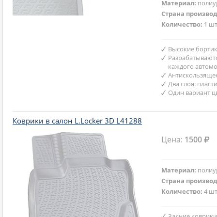
Материал:
полиу
Страна произво
Количество:
1 шт
Высокие бортик
Разрабатываютс
каждого автом
Антискользяще
Два слоя: пласт
Один вариант ц
Коврики в салон L.Locker 3D L41288
Цена:
1500
Материал:
полиу
Страна произво
Количество:
4 шт
Задние коврики