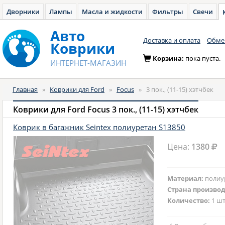
Дворники
Лампы
Масла и жидкости
Фильтры
Свечи
Авто
Доставка и оплата
Обмен
Коврики
Корзина:
пока пуста.
ИНТЕРНЕТ-МАГАЗИН
Главная
»
Коврики для Ford
»
Focus
»
3 пок., (11-15) хэтчбек
Коврики для Ford Focus 3 пок., (11-15) хэтчбек
Коврик в багажник Seintex полиуретан S13850
Цена:
1380
Материал:
полиу
Страна произво
Количество:
1 шт