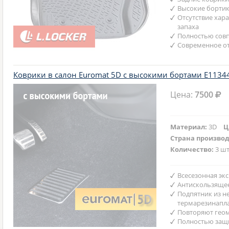
Высокие бортик
Отсутствие хар
запаха
Полностью совп
Современное от
Коврики в салон Euromat 5D с высокими бортами E1134
Цена:
7500
Материал:
3D
Ц
Страна произво
Количество:
3 шт
Всесезонная эк
Антискользяще
Подпятник из н
термарезинапл
Повторяют гео
Полностью защ