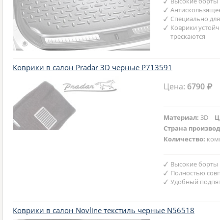
Высокие борты
Антискользяще
Специально для
Коврики устойч
трескаются
Коврики в салон Pradar 3D черные P713591
Цена:
6790
Материал:
3D
Ц
Страна произво
Количество:
ком
Высокие борты
Полностью совп
Удобный подпят
Коврики в салон Novline текстиль черные N56518