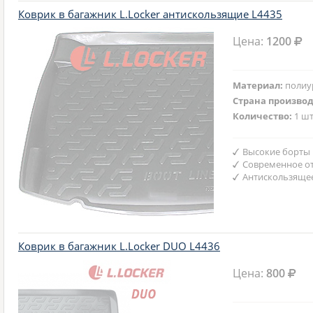
Коврик в багажник L.Locker антискользящие L4435
Цена:
1200
Материал:
полиу
Страна произво
Количество:
1 шт
Высокие борты
Современное от
Антискользяще
Коврик в багажник L.Locker DUO L4436
Цена:
800