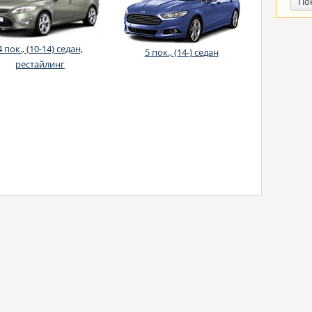
По
4 пок., (10-14) седан,
5 пок., (14-) седан
рестайлинг