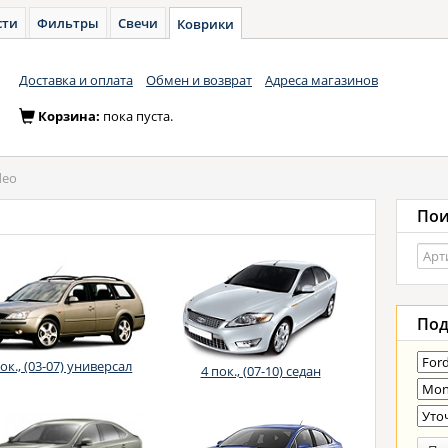
сти
Фильтры
Свечи
Коврики
Доставка и оплата
Обмен и возврат
Адреса магазинов
Корзина:
пока пуста.
eo
Пои
Под
пок., (03-07) универсал
4 пок., (07-10) седан