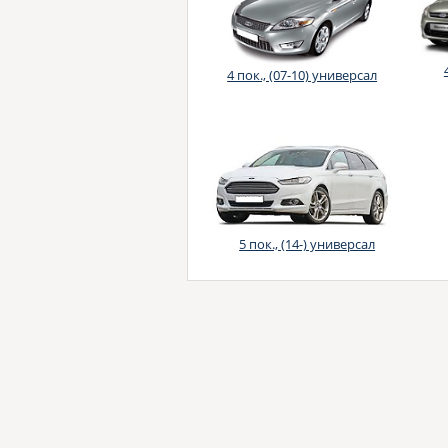
4 пок., (07-10) универсал
5 пок., (14-) универсал