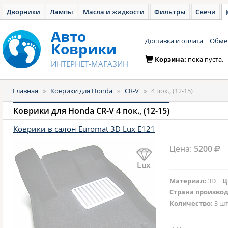
Дворники
Лампы
Масла и жидкости
Фильтры
Свечи
Авто
Доставка и оплата
Обмен
Коврики
Корзина:
пока пуста.
ИНТЕРНЕТ-МАГАЗИН
Главная
»
Коврики для Honda
»
CR-V
»
4 пок., (12-15)
Коврики для Honda CR-V 4 пок., (12-15)
Коврики в салон Euromat 3D Lux E121
Цена:
5200
Материал:
3D
Ц
Страна произво
Количество:
3 шт