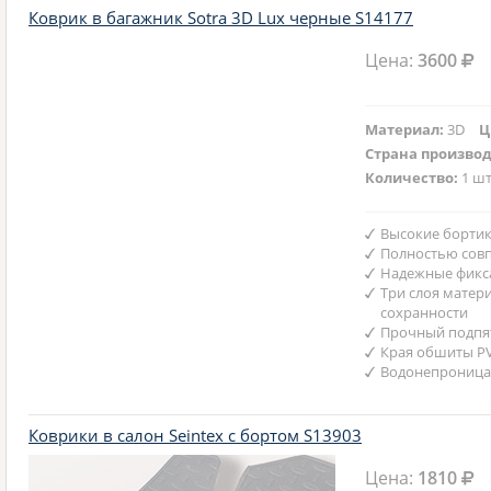
Коврик в багажник Sotra 3D Lux черные S14177
Цена:
3600
Материал:
3D
Ц
Страна произво
Количество:
1 шт
Высокие бортик
Полностью совп
Надежные фикс
Три слоя матер
сохранности
Прочный подпят
Края обшиты P
Водонепроница
Коврики в салон Seintex с бортом S13903
Цена:
1810