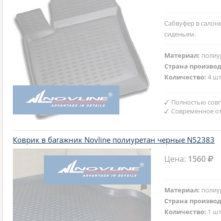
Сабвуфер в салон
сиденьем.
Материал:
полиу
Страна произво
Количество:
4 шт
Полностью совп
Современное от
Коврик в багажник Novline полиуретан черные N52383
Цена:
1560
Материал:
полиу
Страна произво
Количество:
1 шт