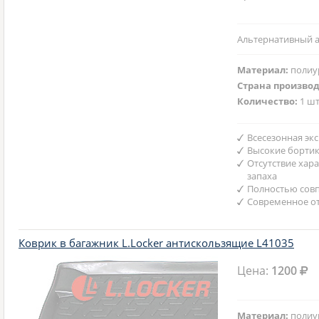
Альтернативный а
Материал:
полиу
Страна произво
Количество:
1 шт
Всесезонная эк
Высокие борти
Отсутствие хар
запаха
Полностью совп
Современное от
Коврик в багажник L.Locker антискользящие L41035
Цена:
1200
Материал:
полиу