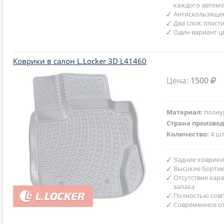
каждого автом
Антискользяще
Два слоя: пласт
Один вариант ц
Коврики в салон L.Locker 3D L41460
Цена:
1500
Материал:
полиу
Страна произво
Количество:
4 шт
Задние коврики
Высокие бортик
Отсутствие хар
запаха
Полностью совп
Современное от