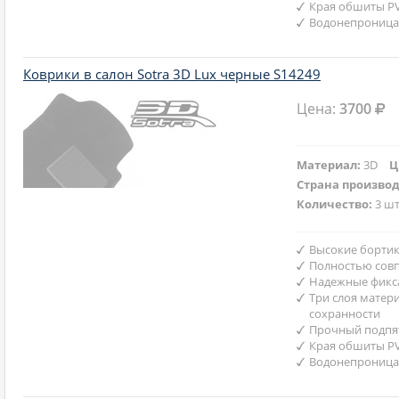
Края обшиты P
Водонепроница
Коврики в салон Sotra 3D Lux черные S14249
Цена:
3700
Материал:
3D
Ц
Страна произво
Количество:
3 шт
Высокие бортик
Полностью совп
Надежные фикс
Три слоя матер
сохранности
Прочный подпят
Края обшиты P
Водонепроница