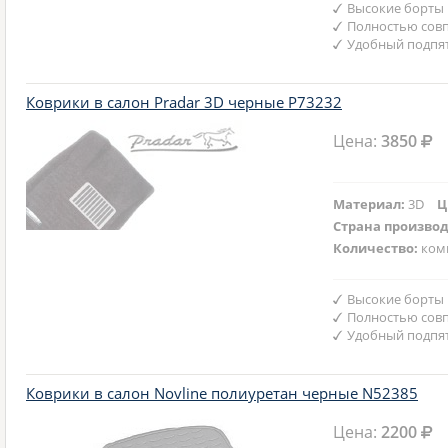
Высокие борты
Полностью совп
Удобный подпят
Коврики в салон Pradar 3D черные P73232
Цена:
3850
Материал:
3D
Ц
Страна произво
Количество:
ком
Высокие борты
Полностью совп
Удобный подпят
Коврики в салон Novline полиуретан черные N52385
Цена:
2200