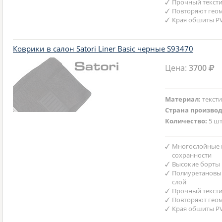
Прочный текст
Повторяют гео
Края обшиты P
Коврики в салон Satori Liner Basic черные S93470
Цена:
3700
Материал:
текст
Страна произво
Количество:
5 шт
Многослойные 
сохранности
Высокие борты
Полиуретановы
слой
Прочный текст
Повторяют гео
Края обшиты P