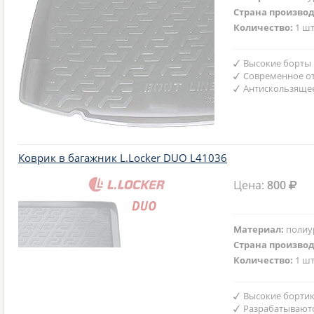
Страна произво
Количество:
1 шт
Высокие борты
Современное от
Антискользяще
Коврик в багажник L.Locker DUO L41036
Цена:
800
Материал:
полиу
Страна произво
Количество:
1 шт
Высокие бортик
Разрабатываютс