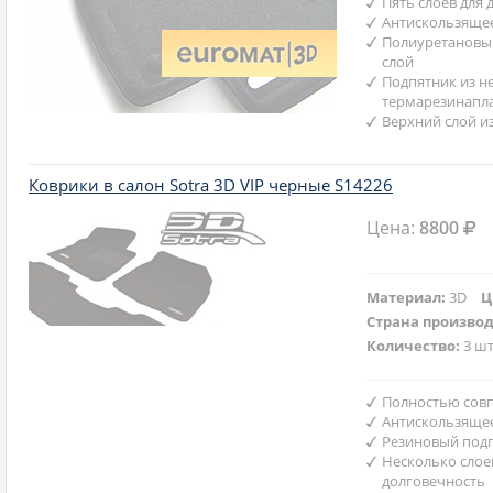
Пять слоев для
Антискользяще
Полиуретановы
слой
Подпятник из н
термарезинапл
Верхний слой и
Коврики в салон Sotra 3D VIP черные S14226
Цена:
8800
Материал:
3D
Ц
Страна произво
Количество:
3 шт
Полностью совп
Антискользяще
Резиновый подп
Несколько слое
долговечность