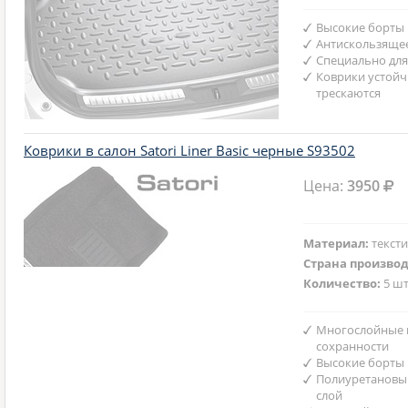
Высокие борты
Антискользяще
Специально для
Коврики устойч
трескаются
Коврики в салон Satori Liner Basic черные S93502
Цена:
3950
Материал:
текст
Страна произво
Количество:
5 шт
Многослойные 
сохранности
Высокие борты
Полиуретановы
слой