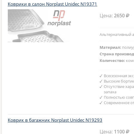
Коврики в салон Norplast Unidec N19371
Цена:
2650
Альтернативный а
Материал:
полиу
Страна произво
Количество:
ком
Всесезонная эк
Высокие борти
Отсутствие хар
запаха
Полностью совп
Современное от
Коврик в багажник Norplast Unidec N19293
Цена:
1100