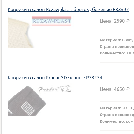
Коврики в салон Rezawplast с бортом, бежевые R83397
Цена:
2590
Материал:
полиу
Страна произво
Количество:
3 шт
Коврики в салон Pradar 3D черные P73274
Цена:
4650
Материал:
3D
Ц
Страна произво
Количество:
ком