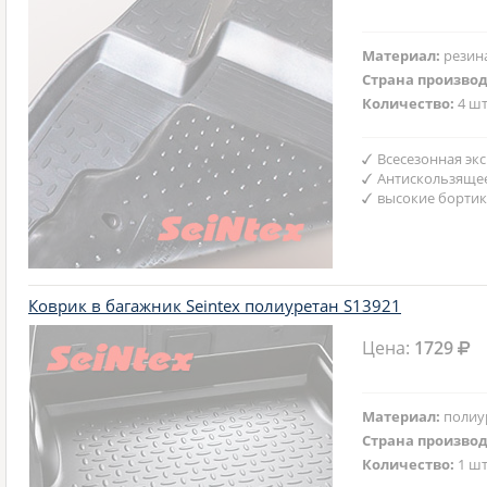
Материал:
резин
Страна произво
Количество:
4 шт
Всесезонная эк
Антискользяще
высокие бортик
Коврик в багажник Seintex полиуретан S13921
Цена:
1729
Материал:
полиу
Страна произво
Количество:
1 шт