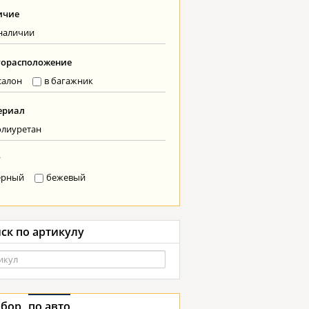
ичие
наличии
торасположение
салон
в багажник
ериал
олиуретан
т
ерный
бежевый
ск по артикулу
бор
по авто