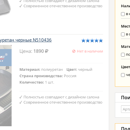
Полностью совпадают с дизайном салона
Современное отечественное производство
Нал
в 
Мес
в 
иуретан черные N510436
Мат
Цена:
1890
Нет в наличии
п
Цве
Материал:
полиуретан
Цвет:
черный
ч
Страна производства:
Россия
Количество:
1 шт.
Полностью совпадают с дизайном салона
Пои
Современное отечественное производство
Под