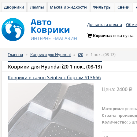
Дворники
Лампы
Масла и жидкости
Фильтры
Свечи
Авто
Доставка и оплата
Обмен
Коврики
Корзина:
пока пуста.
ИНТЕРНЕТ-МАГАЗИН
Главная
»
Коврики для Hyundai
»
i20
»
1 пок., (08-13)
Коврики для Hyundai i20 1 пок., (08-13)
Коврики в салон Seintex с бортом S13666
Цена:
2400
Материал:
резин
Страна произво
Количество:
5 шт