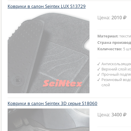
Коврики в салон Seintex LUX S13729
Цена:
2010
Материал:
текст
Страна произво
Количество:
5 шт
Антискользяще
Верхний слой и
Прочный подпят
Резиновый вод
слой
Коврики в салон Seintex 3D серые S18060
Цена:
3400