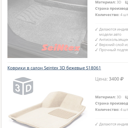
Материал:
3D
Ц
Страна произво
Количество:
4 шт
Делаются индив
модели авто
Антискользяще
Верхний слой и
Прочный подпят
Коврики в салон Seintex 3D бежевые S18061
Цена:
3400
Материал:
3D
Ц
Страна произво
Количество:
4 шт
Делаются индив