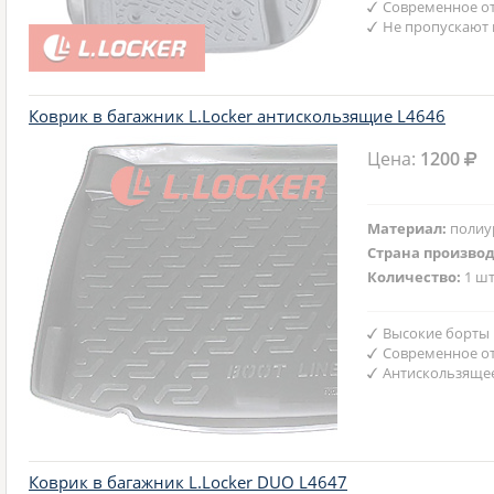
Современное от
Не пропускают 
Коврик в багажник L.Locker антискользящие L4646
Цена:
1200
Материал:
полиу
Страна произво
Количество:
1 шт
Высокие борты
Современное от
Антискользяще
Коврик в багажник L.Locker DUO L4647