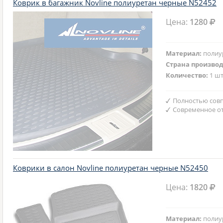
Коврик в багажник Novline полиуретан черные N52452
Цена:
1280
Материал:
полиу
Страна произво
Количество:
1 шт
Полностью совп
Современное от
Коврики в салон Novline полиуретан черные N52450
Цена:
1820
Материал:
полиу