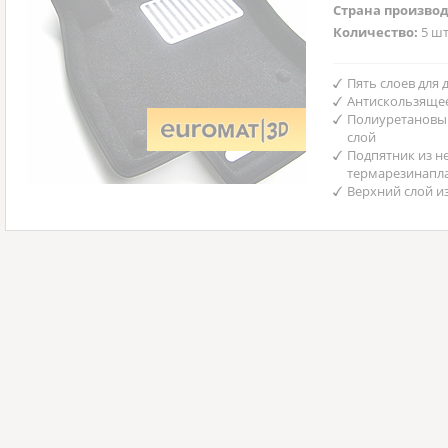
Страна произво
Количество:
5 шт
Пять слоев для
Антискользяще
Полиуретановы
слой
Подпятник из н
термарезинапл
Верхний слой и