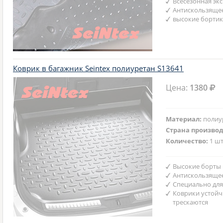
Всесезонная эк
Антискользяще
высокие бортик
Коврик в багажник Seintex полиуретан S13641
Цена:
1380
Материал:
полиу
Страна произво
Количество:
1 шт
Высокие борты
Антискользяще
Специально для
Коврики устойч
трескаются