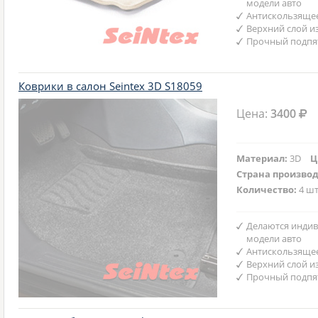
модели авто
Антискользяще
Верхний слой и
Прочный подпят
Коврики в салон Seintex 3D S18059
Цена:
3400
Материал:
3D
Ц
Страна произво
Количество:
4 шт
Делаются индив
модели авто
Антискользяще
Верхний слой и
Прочный подпят