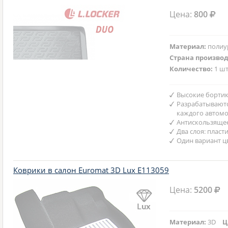
Цена:
800
Материал:
полиу
Страна произво
Количество:
1 шт
Высокие бортик
Разрабатываютс
каждого автом
Антискользяще
Два слоя: пласт
Один вариант ц
Коврики в салон Euromat 3D Lux E113059
Цена:
5200
Материал:
3D
Ц