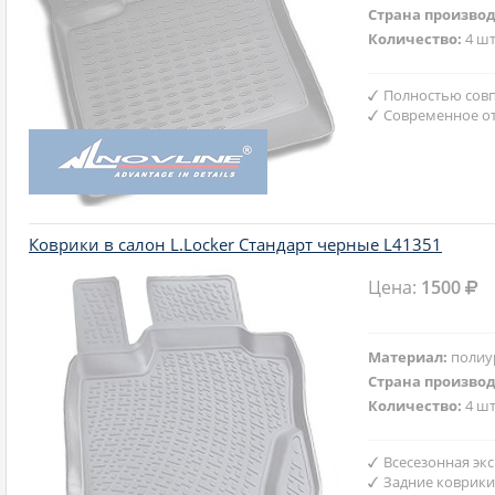
Страна произво
Количество:
4 шт
Полностью совп
Современное от
Коврики в салон L.Locker Стандарт черные L41351
Цена:
1500
Материал:
полиу
Страна произво
Количество:
4 шт
Всесезонная эк
Задние коврики