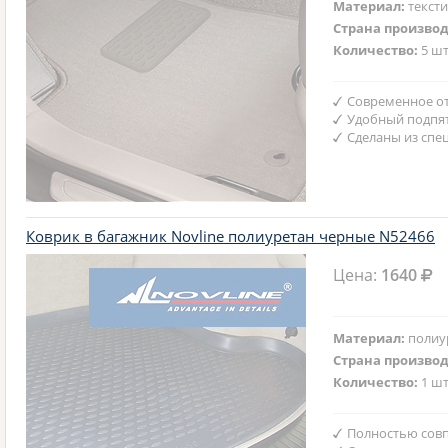
Материал:
текст
Страна произво
Количество:
5 шт
Современное от
Удобный подпят
Сделаны из спе
Коврик в багажник Novline полиуретан черные N52466
Цена:
1640
Материал:
полиу
Страна произво
Количество:
1 шт
Полностью совп