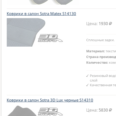
Коврики в салон Sotra Matex S14130
Цена:
1930
Сплошные задки.
Материал:
текст
Страна произво
Количество:
ком
Резиновый вод
слой
Качественная т
Коврики в салон Sotra 3D Lux черные S14310
Цена:
5830