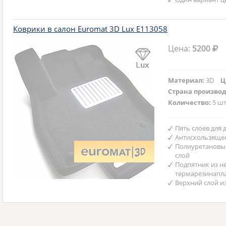
Коврики в салон Euromat 3D Lux E113058
Цена:
5200
Материал:
3D
Ц
Страна произво
Количество:
5 шт
Пять слоев для
Антискользяще
Полиуретановы
слой
Подпятник из н
термарезинапл
Верхний слой и