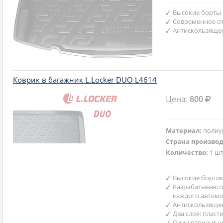
Высокие борты
Современное от
Антискользяще
Коврик в багажник L.Locker DUO L4614
Цена:
800
Материал:
полиу
Страна произво
Количество:
1 шт
Высокие бортик
Разрабатываютс
каждого автом
Антискользяще
Два слоя: пласт
Один вариант ц