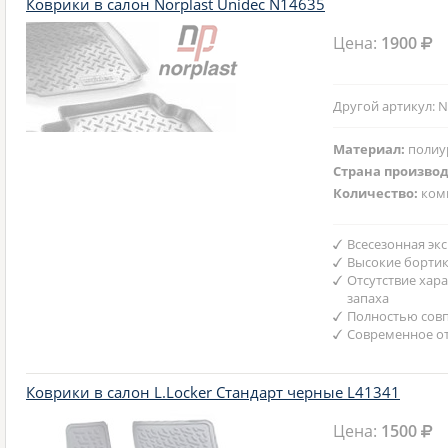
Коврики в салон Norplast Unidec N14635
Цена:
1900
Другой артикул: N
Материал:
полиу
Страна произво
Количество:
ком
Всесезонная эк
Высокие борти
Отсутствие хар
запаха
Полностью совп
Современное от
Коврики в салон L.Locker Стандарт черные L41341
Цена:
1500