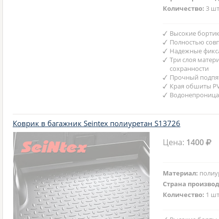
Количество:
3 шт
Высокие бортик
Полностью совп
Надежные фикс
Три слоя матер
сохранности
Прочный подпят
Края обшиты P
Водонепроница
Коврик в багажник Seintex полиуретан S13726
Цена:
1400
Материал:
полиу
Страна произво
Количество:
1 шт