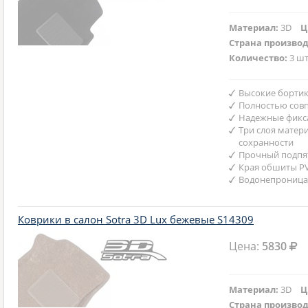
Материал:
3D
Ц
Страна произво
Количество:
3 шт
Высокие бортик
Полностью совп
Надежные фикс
Три слоя матер
сохранности
Прочный подпят
Края обшиты P
Водонепроница
Коврики в салон Sotra 3D Lux бежевые S14309
Цена:
5830
Материал:
3D
Ц
Страна произво