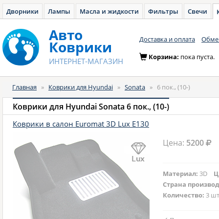
Дворники
Лампы
Масла и жидкости
Фильтры
Свечи
Авто
Доставка и оплата
Обмен
Коврики
Корзина:
пока пуста.
ИНТЕРНЕТ-МАГАЗИН
Главная
»
Коврики для Hyundai
»
Sonata
»
6 пок., (10-)
Коврики для Hyundai Sonata 6 пок., (10-)
Коврики в салон Euromat 3D Lux E130
Цена:
5200
Материал:
3D
Ц
Страна произво
Количество:
3 шт