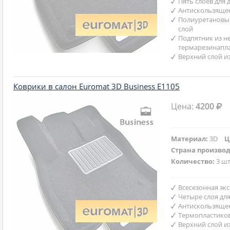
Пять слоев для
Антискользяще
Полиуретановы
слой
Подпятник из н
термарезинапл
Верхний слой и
Коврики в салон Euromat 3D Business E1105
Цена:
4200
Материал:
3D
Ц
Страна произво
Количество:
3 шт
Всесезонная эк
Четыре слоя дл
Антискользяще
Термопластико
Верхний слой и