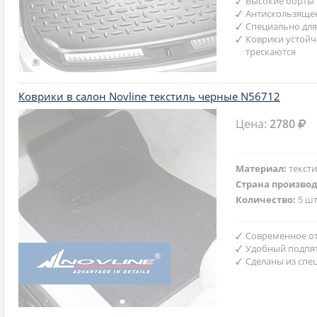
Высокие борты
Антискользяще
Специально для
Коврики устойч
трескаются
Коврики в салон Novline текстиль черные N56712
Цена:
2780
Материал:
текст
Страна произво
Количество:
5 шт
Современное от
Удобный подпят
Сделаны из спе