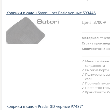
Коврики в салон Satori Liner Basic черные S93446
Цена:
3700
Материал:
текст
Страна произво
Количество:
5 шт
Многослойные 
сохранности
Высокие борты
Полиуретановы
слой
Прочный текст
Повторяют гео
Края обшиты P
Коврики в салон Pradar 3D черные P74871