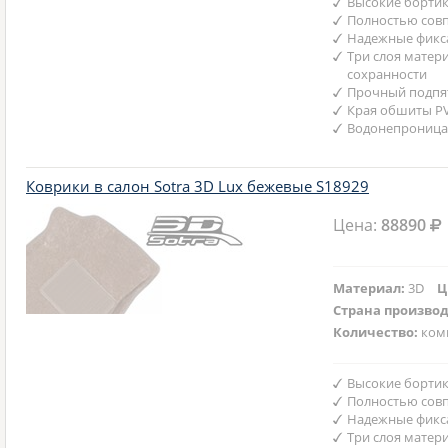
Высокие бортик
Полностью совп
Надежные фикс
Три слоя матер
сохранности
Прочный подпят
Края обшиты P
Водонепроница
Коврики в салон Sotra 3D Lux бежевые S18929
Цена:
88890
Материал:
3D
Ц
Страна произво
Количество:
ком
Высокие бортик
Полностью совп
Надежные фикс
Три слоя матер