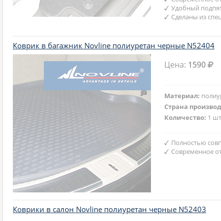
Удобный подпят
Сделаны из спе
Коврик в багажник Novline полиуретан черные N52404
Цена:
1590
Материал:
полиу
Страна произво
Количество:
1 шт
Полностью совп
Современное от
Коврики в салон Novline полиуретан черные N52403