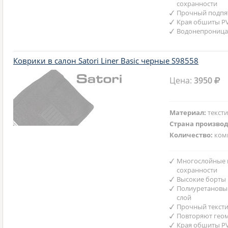
сохранности
Прочный подпят
Края обшиты P
Водонепроница
Коврики в салон Satori Liner Basic черные S98558
Цена:
3950
Материал:
текст
Страна произво
Количество:
ком
Многослойные 
сохранности
Высокие борты
Полиуретановы
слой
Прочный текст
Повторяют гео
Края обшиты P