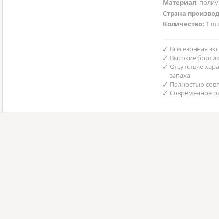
Материал:
полиу
Страна произво
Количество:
1 шт
Всесезонная эк
Высокие борти
Отсутствие хар
запаха
Полностью совп
Современное от