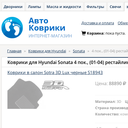
Дворники
Лампы
Масла и жидкости
Фильтры
Свечи
Авто
Доставка и оплата
Обмен
Коврики
Корзина:
пока пуста.
ИНТЕРНЕТ-МАГАЗИН
Главная
»
Коврики для Hyundai
»
Sonata
»
4 пок., (01-04) реста
Коврики для Hyundai Sonata 4 пок., (01-04) рестайли
Коврики в салон Sotra 3D Lux черные S18943
Цена:
88890
Материал:
3D
Ц
Страна произво
Количество:
ком