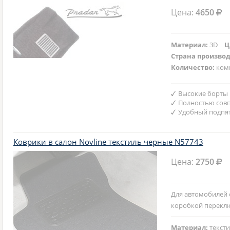
Цена:
4650
Материал:
3D
Ц
Страна произво
Количество:
ком
Высокие борты
Полностью совп
Удобный подпят
Коврики в салон Novline текстиль черные N57743
Цена:
2750
Для автомобилей 
коробкой перекл
Материал:
текст