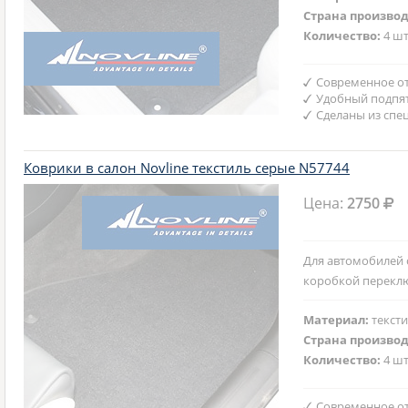
Страна произво
Количество:
4 шт
Современное от
Удобный подпят
Сделаны из спе
Коврики в салон Novline текстиль серые N57744
Цена:
2750
Для автомобилей 
коробкой перекл
Материал:
текст
Страна произво
Количество:
4 шт
Современное от