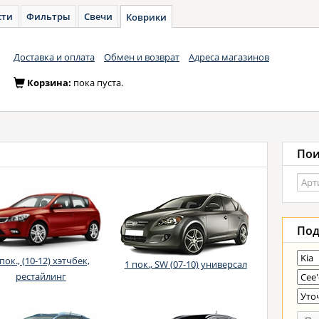
сти
Фильтры
Свечи
Коврики
Доставка и оплата
Обмен и возврат
Адреса магазинов
Корзина:
пока пуста.
Пои
Под
 пок., (10-12) хэтчбек,
1 пок., SW (07-10) универсал
рестайлинг