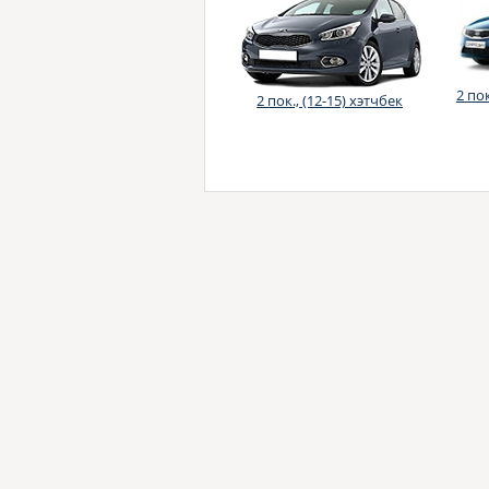
2 по
2 пок., (12-15) хэтчбек