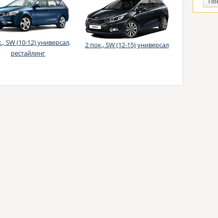
По
к., SW (10-12) универсал,
2 пок., SW (12-15) универсал
рестайлинг