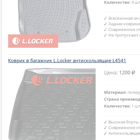
Количество:
4 шт
Всесезонная эк
Задние коврики
Современное от
Не пропускают 
Коврик в багажник L.Locker антискользящие L4541
Цена:
1200
Материал:
полиу
Страна произво
Количество:
1 шт
Высокие борты
Современное от
Антискользяще