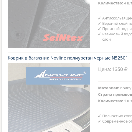
Количество:
4 шт
Антискользяще
Верхний слой и
Прочный подпят
Резиновый вод
слой
Коврик в багажник Novline полиуретан черные N52501
Цена:
1350
Материал:
полиу
Страна произво
Количество:
1 шт
Полностью совп
Современное от