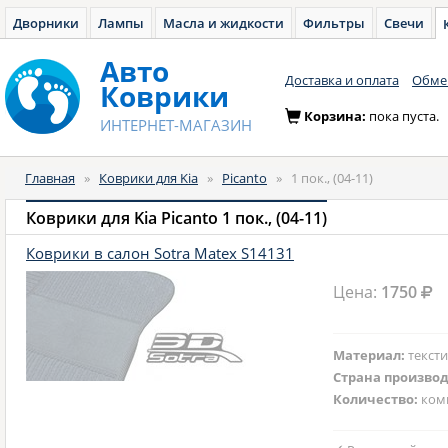
Дворники
Лампы
Масла и жидкости
Фильтры
Свечи
Авто
Доставка и оплата
Обмен
Коврики
Корзина:
пока пуста.
ИНТЕРНЕТ-МАГАЗИН
Главная
»
Коврики для Kia
»
Picanto
»
1 пок., (04-11)
Коврики для Kia Picanto 1 пок., (04-11)
Коврики в салон Sotra Matex S14131
Цена:
1750
Материал:
текст
Страна произво
Количество:
ком