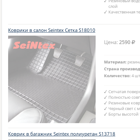
Резиновый вод
слой
Качественная т
Коврики в салон Seintex Сетка S18010
Цена:
2590
Материал:
резин
Страна произво
Количество:
4 шт
Сетчатая повер
Полностью совп
Резиновые ковр
Черный свет с 
Борты высотой 
Коврик в багажник Seintex полиуретан S13718