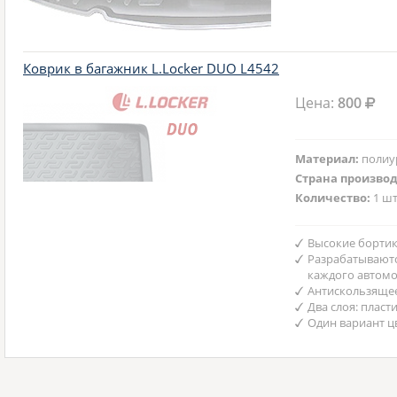
Коврик в багажник L.Locker DUO L4542
Цена:
800
Материал:
полиу
Страна произво
Количество:
1 шт
Высокие бортик
Разрабатываютс
каждого автом
Антискользяще
Два слоя: пласт
Один вариант ц