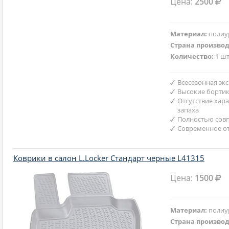
Цена:
2500
Материал:
полиу
Страна произво
Количество:
1 шт
Всесезонная эк
Высокие борти
Отсутствие хар
запаха
Полностью совп
Современное от
Коврики в салон L.Locker Стандарт черные L41315
Цена:
1500
Материал:
полиу
Страна произво