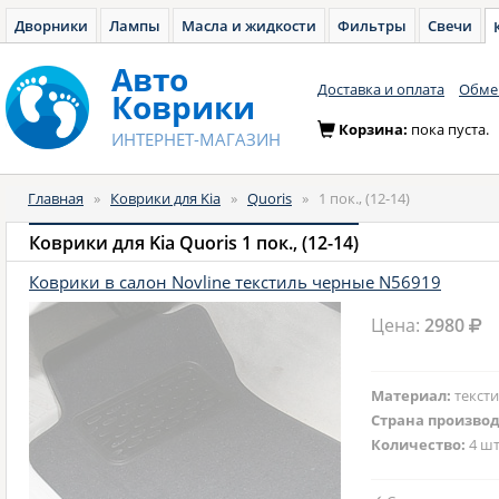
Дворники
Лампы
Масла и жидкости
Фильтры
Свечи
Авто
Доставка и оплата
Обмен
Коврики
Корзина:
пока пуста.
ИНТЕРНЕТ-МАГАЗИН
Главная
»
Коврики для Kia
»
Quoris
»
1 пок., (12-14)
Коврики для Kia Quoris 1 пок., (12-14)
Коврики в салон Novline текстиль черные N56919
Цена:
2980
Материал:
текст
Страна произво
Количество:
4 шт