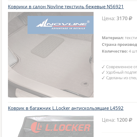
Коврики в салон Novline текстиль бежевые N56921
Цена:
3170
Материал:
текст
Страна произво
Количество:
4 шт
Современное от
Удобный подпят
Сделаны из спе
Коврик в багажник L.Locker антискользящие L4592
Цена:
1200