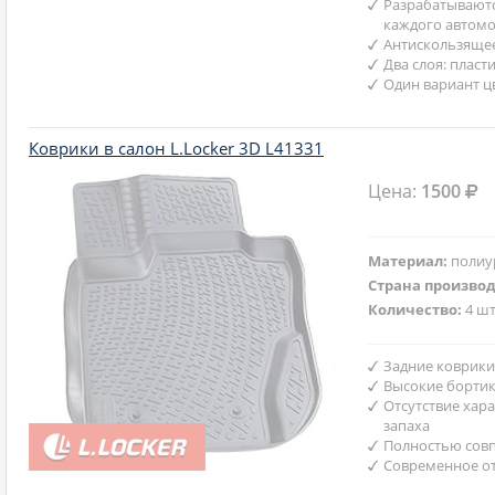
Разрабатываютс
каждого автом
Антискользяще
Два слоя: пласт
Один вариант ц
Коврики в салон L.Locker 3D L41331
Цена:
1500
Материал:
полиу
Страна произво
Количество:
4 шт
Задние коврики
Высокие бортик
Отсутствие хар
запаха
Полностью совп
Современное от