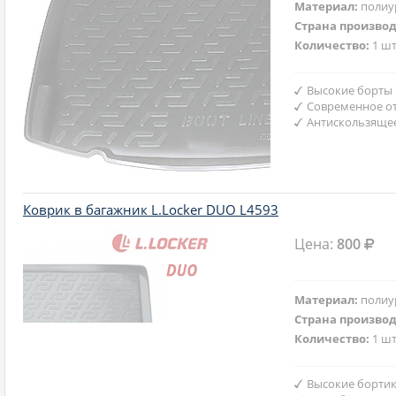
Материал:
полиу
Страна произво
Количество:
1 шт
Высокие борты
Современное от
Антискользяще
Коврик в багажник L.Locker DUO L4593
Цена:
800
Материал:
полиу
Страна произво
Количество:
1 шт
Высокие бортик