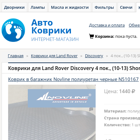
Дворники
Лампы
Масла и жидкости
Фильтры
Свечи
Авто
Доставка и оплата
Обмен
Коврики
Корзина:
пока пуста.
ИНТЕРНЕТ-МАГАЗИН
Главная
»
Коврики для Land Rover
»
Discovery
»
4 пок., (10-13) 
Коврики для Land Rover Discovery 4 пок., (10-13) Sho
Коврик в багажник Novline полиуретан черные N510167
Цена:
1440
Материал:
полиу
Страна произво
Количество:
1 шт