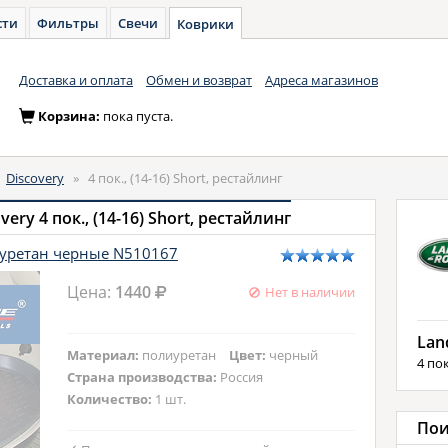
сти
Фильтры
Свечи
Коврики
Доставка и оплата
Обмен и возврат
Адреса магазинов
Корзина:
пока пуста.
»
Discovery
»
4 пок., (14-16) Short, рестайлинг
ery 4 пок., (14-16) Short, рестайлинг
иуретан черные N510167
Цена:
1440
Нет в наличии
Lan
Материал:
полиуретан
Цвет:
черный
4 пок
Страна производства:
Россия
Количество:
1 шт.
Пои