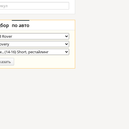
бор
по авто
казать