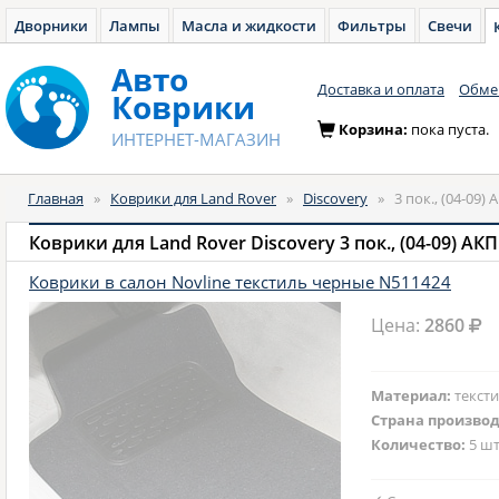
Дворники
Лампы
Масла и жидкости
Фильтры
Свечи
Авто
Доставка и оплата
Обмен
Коврики
Корзина:
пока пуста.
ИНТЕРНЕТ-МАГАЗИН
Главная
»
Коврики для Land Rover
»
Discovery
»
3 пок., (04-09)
Коврики для Land Rover Discovery 3 пок., (04-09) АК
Коврики в салон Novline текстиль черные N511424
Цена:
2860
Материал:
текст
Страна произво
Количество:
5 шт