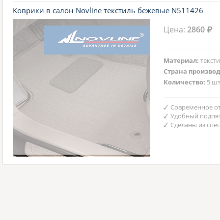
Коврики в салон Novline текстиль бежевые N511426
Цена:
2860
Материал:
текст
Страна произво
Количество:
5 шт
Современное от
Удобный подпят
Сделаны из спе