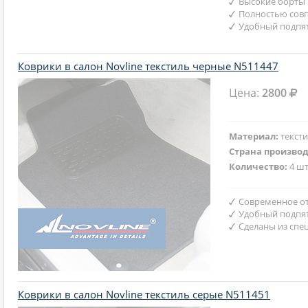
Высокие борты
Полностью совп
Удобный подпят
Коврики в салон Novline текстиль черные N511447
Цена:
2800
Материал:
текст
Страна произво
Количество:
4 шт
Современное от
Удобный подпят
Сделаны из спе
Коврики в салон Novline текстиль серые N511451