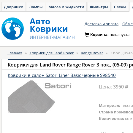
Дворники
Лампы
Масла и жидкости
Фильтры
Свечи
Авто
Доставка и оплата
Обмен
Коврики
Корзина:
пока пуста.
ИНТЕРНЕТ-МАГАЗИН
Главная
»
Коврики для Land Rover
»
Range Rover
»
3 пок., (05-
Коврики для Land Rover Range Rover 3 пок., (05-09) 
Коврики в салон Satori Liner Basic черные S98540
Цена:
3950
Материал:
текст
Страна произво
Количество:
ком