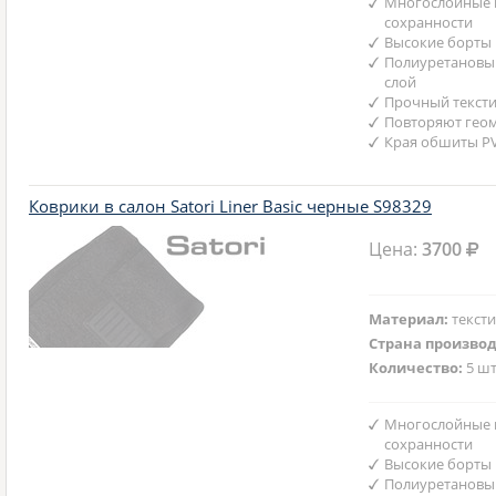
Многослойные 
сохранности
Высокие борты
Полиуретановы
слой
Прочный текст
Повторяют гео
Края обшиты P
Коврики в салон Satori Liner Basic черные S98329
Цена:
3700
Материал:
текст
Страна произво
Количество:
5 шт
Многослойные 
сохранности
Высокие борты
Полиуретановы