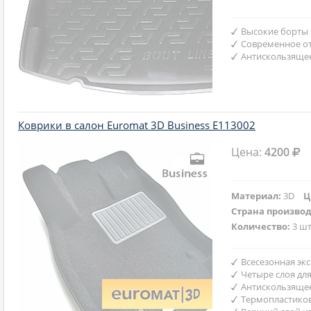
Высокие борты
Современное от
Антискользяще
Коврики в салон Euromat 3D Business E113002
Цена:
4200
Материал:
3D
Ц
Страна произво
Количество:
3 шт
Всесезонная эк
Четыре слоя дл
Антискользяще
Термопластико