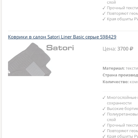
слой
Прочный текст
Повторяют гео
Края обшиты P
Коврики в салон Satori Liner Basic серые S98429
Цена:
3700
Материал:
текст
Страна произво
Количество:
ком
Многослойные 
сохранности
Высокие борти
Полиуретановы
слой
Прочный текст
Повторяют гео
Края обшиты P