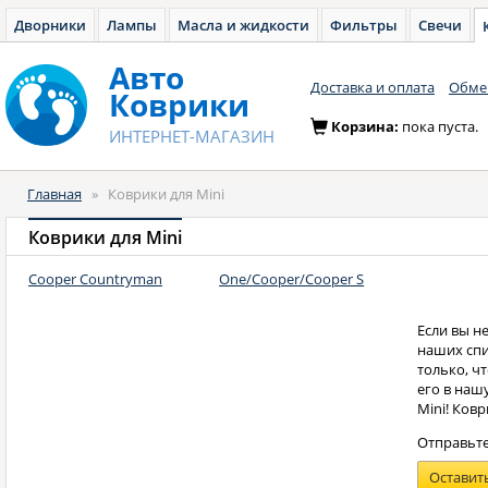
Дворники
Лампы
Масла и жидкости
Фильтры
Свечи
Авто
Доставка и оплата
Обмен
Коврики
Корзина:
пока пуста.
ИНТЕРНЕТ-МАГАЗИН
Главная
»
Коврики для Mini
Коврики для Mini
Cooper Countryman
One/Cooper/Cooper S
Если вы н
наших спис
только, ч
его в наш
Mini! Ковр
Отправьте
Оставит