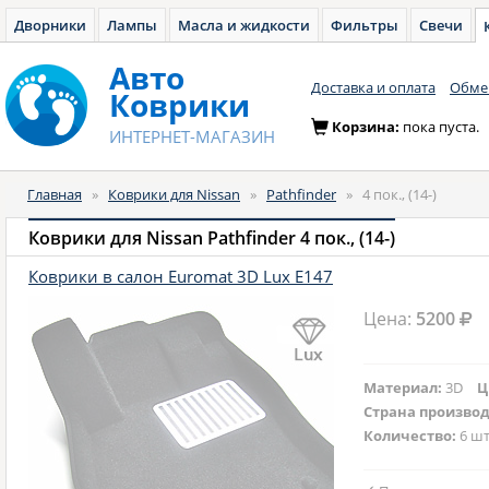
Дворники
Лампы
Масла и жидкости
Фильтры
Свечи
Авто
Доставка и оплата
Обмен
Коврики
Корзина:
пока пуста.
ИНТЕРНЕТ-МАГАЗИН
Главная
»
Коврики для Nissan
»
Pathfinder
»
4 пок., (14-)
Коврики для Nissan Pathfinder 4 пок., (14-)
Коврики в салон Euromat 3D Lux E147
Цена:
5200
Материал:
3D
Ц
Страна произво
Количество:
6 шт