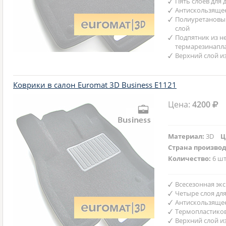
Пять слоев для
Антискользяще
Полиуретановы
слой
Подпятник из н
термарезинапл
Верхний слой и
Коврики в салон Euromat 3D Business E1121
Цена:
4200
Материал:
3D
Ц
Страна произво
Количество:
6 шт
Всесезонная эк
Четыре слоя дл
Антискользяще
Термопластико
Верхний слой и