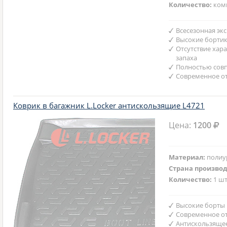
Количество:
ком
Всесезонная эк
Высокие борти
Отсутствие хар
запаха
Полностью совп
Современное от
Коврик в багажник L.Locker антискользящие L4721
Цена:
1200
Материал:
полиу
Страна произво
Количество:
1 шт
Высокие борты
Современное от
Антискользяще