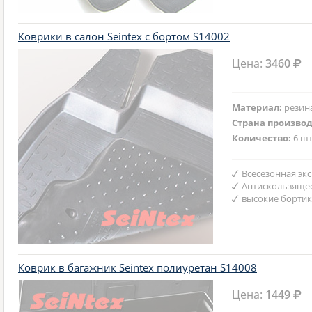
Коврики в салон Seintex с бортом S14002
Цена:
3460
Материал:
резин
Страна произво
Количество:
6 шт
Всесезонная эк
Антискользяще
высокие бортик
Коврик в багажник Seintex полиуретан S14008
Цена:
1449