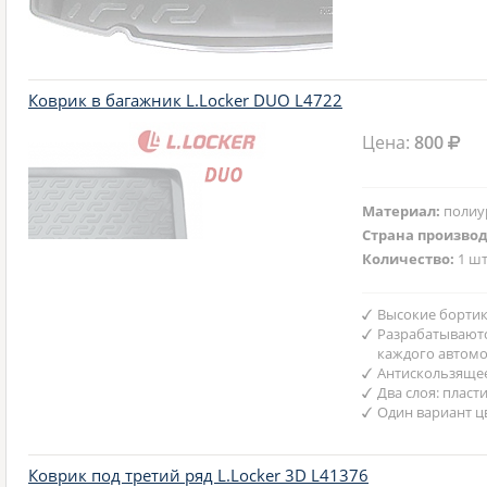
Коврик в багажник L.Locker DUO L4722
Цена:
800
Материал:
полиу
Страна произво
Количество:
1 шт
Высокие бортик
Разрабатываютс
каждого автом
Антискользяще
Два слоя: пласт
Один вариант ц
Коврик под третий ряд L.Locker 3D L41376