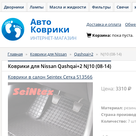
Дворники
Лампы
Масла и жидкости
Фильтры
Свечи
Авто
Доставка и оплата
Обмен
Коврики
Корзина:
пока пуста.
ИНТЕРНЕТ-МАГАЗИН
Главная
»
Коврики для Nissan
»
Qashqai+2
»
NJ10 (08-14)
Коврики для Nissan Qashqai+2 NJ10 (08-14)
Коврики в салон Seintex Сетка S13566
Цена:
3310
Материал:
резин
Страна произво
Количество:
7 шт