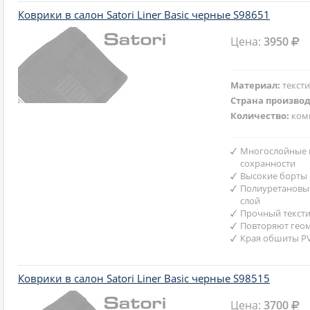
Коврики в салон Satori Liner Basic черные S98651
Цена:
3950
Материал:
текст
Страна произво
Количество:
ком
Многослойные 
сохранности
Высокие борты
Полиуретановы
слой
Прочный текст
Повторяют гео
Края обшиты P
Коврики в салон Satori Liner Basic черные S98515
Цена:
3700