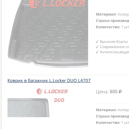
Материал:
полиу
Страна произво
Количество:
1 шт
Высокие борты
Современное от
Антискользяще
Коврик в багажник L.Locker DUO L4707
Цена:
800
Материал:
полиу
Страна произво
Количество:
1 шт