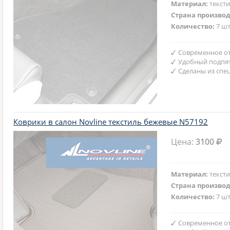
Материал:
текст
Страна произво
Количество:
7 шт
Современное от
Удобный подпят
Сделаны из спе
Коврики в салон Novline текстиль бежевые N57192
Цена:
3100
Материал:
текст
Страна произво
Количество:
7 шт
Современное от