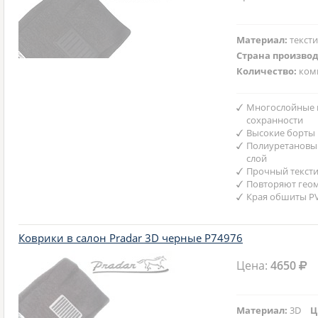
Материал:
текст
Страна произво
Количество:
ком
Многослойные 
сохранности
Высокие борты
Полиуретановы
слой
Прочный текст
Повторяют гео
Края обшиты P
Коврики в салон Pradar 3D черные P74976
Цена:
4650
Материал:
3D
Ц