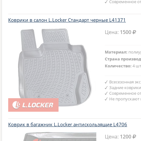
Современное от
Коврики в салон L.Locker Стандарт черные L41371
Цена:
1500
Материал:
полиу
Страна произво
Количество:
4 шт
Всесезонная эк
Задние коврики
Современное от
Не пропускают 
Коврик в багажник L.Locker антискользящие L4706
Цена:
1200