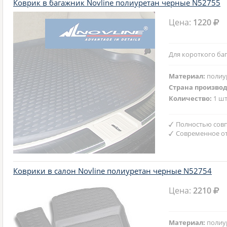
Коврик в багажник Novline полиуретан черные N52755
Цена:
1220
Для короткого ба
Материал:
полиу
Страна произво
Количество:
1 шт
Полностью совп
Современное от
Коврики в салон Novline полиуретан черные N52754
Цена:
2210
Материал:
полиу