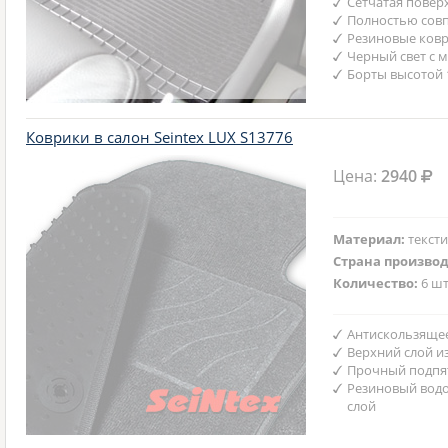
Сетчатая повер
Полностью совп
Резиновые ковр
Черный свет с 
Борты высотой 
Коврики в салон Seintex LUX S13776
Цена:
2940
Материал:
текст
Страна произво
Количество:
6 шт
Антискользяще
Верхний слой и
Прочный подпят
Резиновый вод
слой