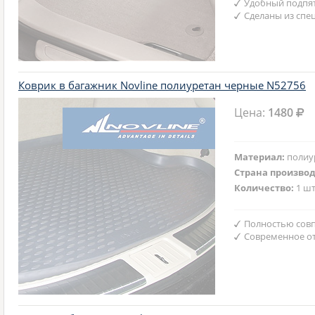
Удобный подпят
Сделаны из спе
Коврик в багажник Novline полиуретан черные N52756
Цена:
1480
Материал:
полиу
Страна произво
Количество:
1 шт
Полностью совп
Современное от