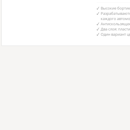
Высокие бортик
Разрабатываютс
каждого автом
Антискользяще
Два слоя: пласт
Один вариант ц