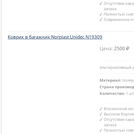
Отсутствие хар
запаха
Полностью совп
Современное от
Коврик в багажник Norplast Unidec N19309
Цена:
2500
Альтернативный а
Материал:
полиу
Страна произво
Количество:
1 шт
Всесезонная эк
Высокие борти
Отсутствие хар
запаха
Полностью совп