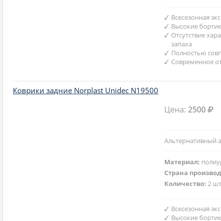
Всесезонная эк
Высокие борти
Отсутствие хар
запаха
Полностью совп
Современное от
Коврики задние Norplast Unidec N19500
Цена:
2500
Альтернативный а
Материал:
полиу
Страна произво
Количество:
2 шт
Всесезонная эк
Высокие борти