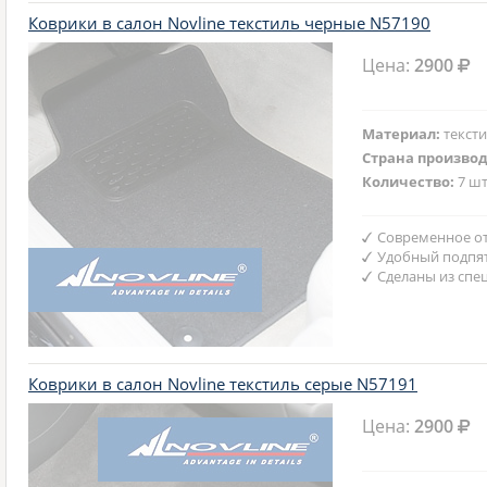
Коврики в салон Novline текстиль черные N57190
Цена:
2900
Материал:
текст
Страна произво
Количество:
7 шт
Современное от
Удобный подпят
Сделаны из спе
Коврики в салон Novline текстиль серые N57191
Цена:
2900