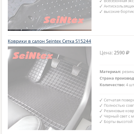
Всесезонная эк
Антискользяще
высокие бортик
Коврики в салон Seintex Сетка S15244
Цена:
2590
Материал:
резин
Страна произво
Количество:
4 шт
Сетчатая повер
Полностью совп
Резиновые ковр
Черный свет с 
Борты высотой 