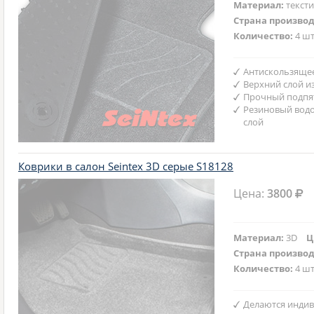
Материал:
текст
Страна произво
Количество:
4 шт
Антискользяще
Верхний слой и
Прочный подпят
Резиновый вод
слой
Коврики в салон Seintex 3D серые S18128
Цена:
3800
Материал:
3D
Ц
Страна произво
Количество:
4 шт
Делаются индив