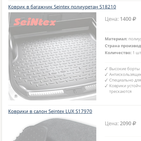
Коврик в багажник Seintex полиуретан S18210
Цена:
1400
Материал:
полиу
Страна произво
Количество:
1 шт
Высокие борты
Антискользяще
Специально для
Коврики устойч
трескаются
Коврики в салон Seintex LUX S17970
Цена:
2090