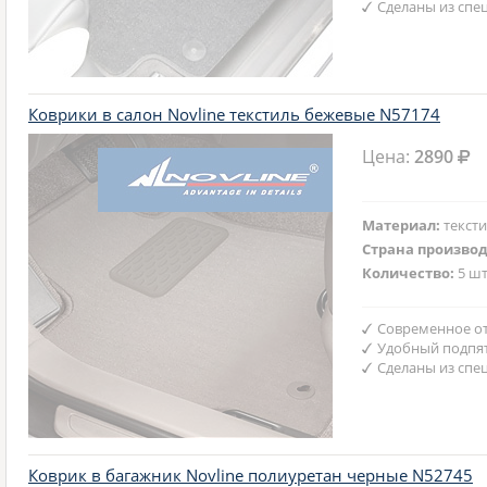
Сделаны из спе
Коврики в салон Novline текстиль бежевые N57174
Цена:
2890
Материал:
текст
Страна произво
Количество:
5 шт
Современное от
Удобный подпят
Сделаны из спе
Коврик в багажник Novline полиуретан черные N52745