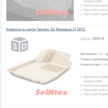
модели авто
Антискользяще
Верхний слой и
Прочный подпят
Коврики в салон Seintex 3D бежевые S13872
Цена:
3800
Материал:
3D
Ц
Страна произво
Количество:
4 шт
Делаются индив
модели авто
Антискользяще
Верхний слой и
Прочный подпят