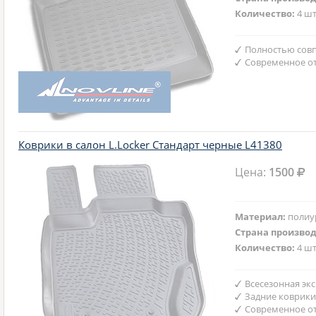
Количество:
4 шт
Полностью совп
Современное от
Коврики в салон L.Locker Стандарт черные L41380
Цена:
1500
Материал:
полиу
Страна произво
Количество:
4 шт
Всесезонная эк
Задние коврики
Современное от