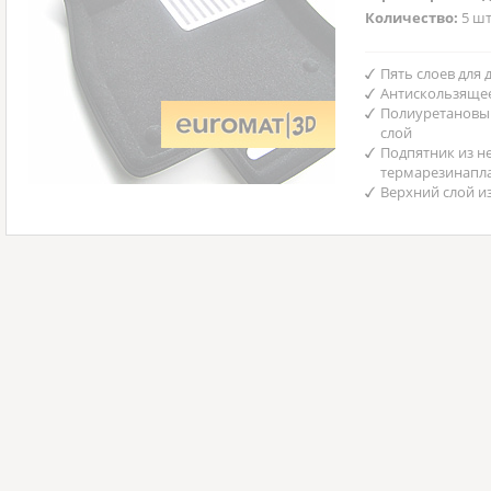
Количество:
5 шт
Пять слоев для
Антискользяще
Полиуретановы
слой
Подпятник из н
термарезинапл
Верхний слой и