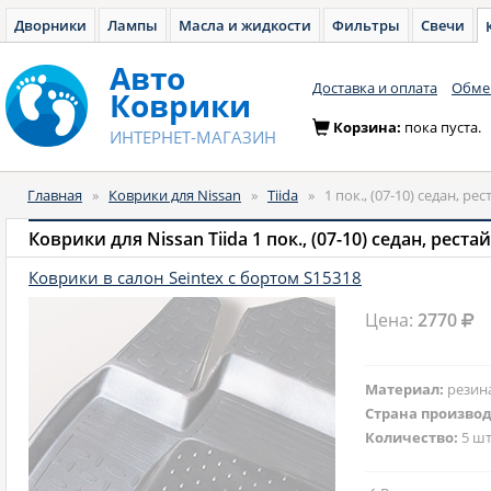
Дворники
Лампы
Масла и жидкости
Фильтры
Свечи
Авто
Доставка и оплата
Обмен
Коврики
Корзина:
пока пуста.
ИНТЕРНЕТ-МАГАЗИН
Главная
»
Коврики для Nissan
»
Tiida
»
1 пок., (07-10) седан, ре
Коврики для Nissan Tiida 1 пок., (07-10) седан, реста
Коврики в салон Seintex с бортом S15318
Цена:
2770
Материал:
резин
Страна произво
Количество:
5 шт