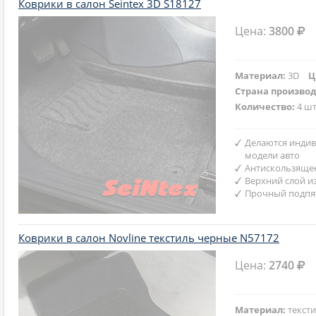
Коврики в салон Seintex 3D S18127
Цена:
3800
Материал:
3D
Ц
Страна произво
Количество:
4 шт
Делаются индив
модели авто
Антискользяще
Верхний слой и
Прочный подпят
Коврики в салон Novline текстиль черные N57172
Цена:
2740
Материал:
текст