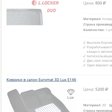
Цена:
800
Материал:
полиу
Страна произво
Количество:
1 шт
Высокие бортик
Разрабатываютс
каждого автом
Антискользяще
Два слоя: пласт
Один вариант ц
Коврики в салон Euromat 3D Lux E146
Цена:
5200
Материал:
3D
Ц
Страна произво