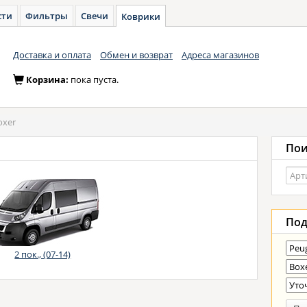
сти
Фильтры
Свечи
Коврики
Доставка и оплата
Обмен и возврат
Адреса магазинов
Корзина:
пока пуста.
oxer
Пои
Под
2 пок., (07-14)