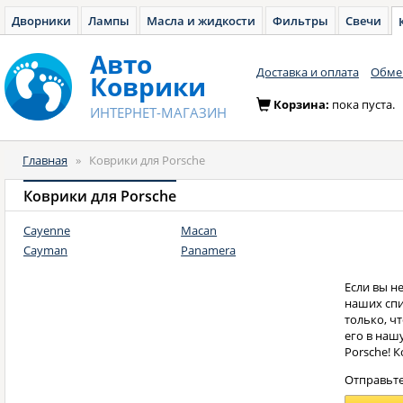
Дворники
Лампы
Масла и жидкости
Фильтры
Свечи
Авто
Доставка и оплата
Обмен
Коврики
Корзина:
пока пуста.
ИНТЕРНЕТ-МАГАЗИН
Главная
»
Коврики для Porsche
Коврики для Porsche
Cayenne
Macan
Cayman
Panamera
Если вы н
наших спис
только, ч
его в наш
Porsche! К
Отправьте