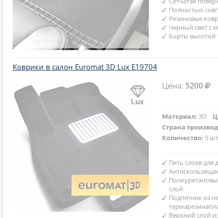
Сетчатая повер
Полностью совп
Резиновые ковр
Черный свет с 
Борты высотой 
Коврики в салон Euromat 3D Lux E19704
Цена:
5200
Материал:
3D
Ц
Страна произво
Количество:
5 шт
Пять слоев для
Антискользяще
Полиуретановы
слой
Подпятник из н
термарезинапл
Верхний слой и