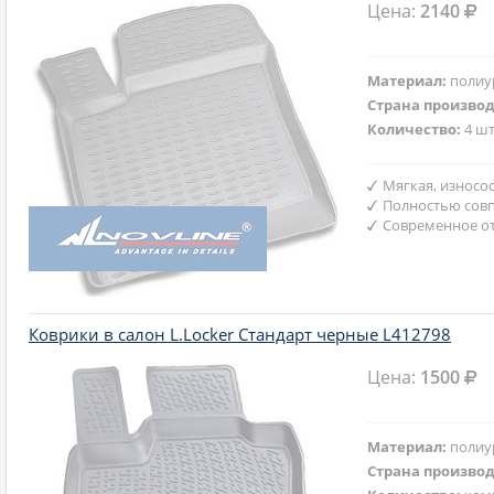
Цена:
2140
Материал:
полиу
Страна произво
Количество:
4 шт
Мягкая, износо
Полностью совп
Современное от
Коврики в салон L.Locker Стандарт черные L412798
Цена:
1500
Материал:
полиу
Страна произво