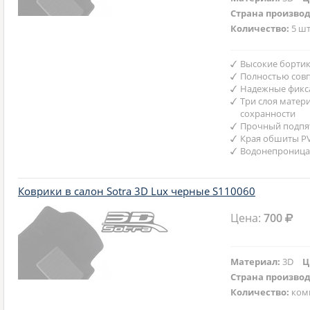
Страна произво
Количество:
5 шт
Высокие бортик
Полностью совп
Надежные фикс
Три слоя матер
сохранности
Прочный подпят
Края обшиты P
Водонепроница
Коврики в салон Sotra 3D Lux черные S110060
Цена:
700
Материал:
3D
Ц
Страна произво
Количество:
ком