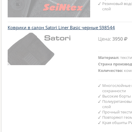
Резиновый вод
слой
Коврики в салон Satori Liner Basic черные S98544
Цена:
3950
Материал:
текст
Страна произво
Количество:
ком
Многослойные 
сохранности
Высокие борты
Полиуретановы
слой
Прочный текст
Повторяют гео
Края обшиты P