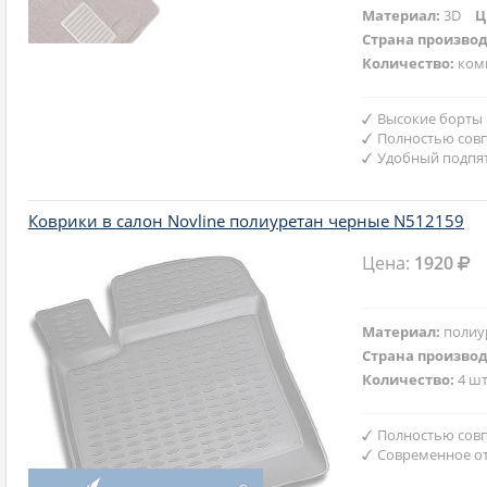
Материал:
3D
Ц
Страна произво
Количество:
ком
Высокие борты
Полностью совп
Удобный подпят
Коврики в салон Novline полиуретан черные N512159
Цена:
1920
Материал:
полиу
Страна произво
Количество:
4 шт
Полностью совп
Современное от