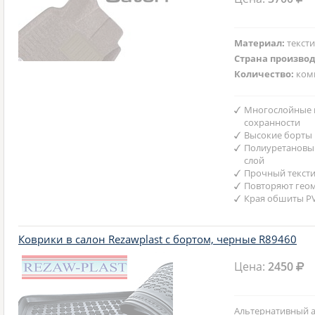
Материал:
текст
Страна произво
Количество:
ком
Многослойные 
сохранности
Высокие борты
Полиуретановы
слой
Прочный текст
Повторяют гео
Края обшиты P
Коврики в салон Rezawplast с бортом, черные R89460
Цена:
2450
Альтернативный а