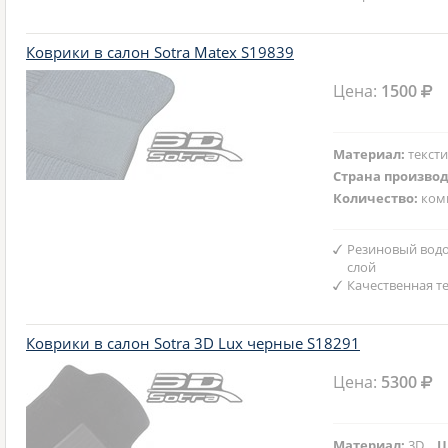
Коврики в салон Sotra Matex S19839
Цена:
1500
Материал:
текст
Страна произво
Количество:
ком
Резиновый вод
слой
Качественная т
Коврики в салон Sotra 3D Lux черные S18291
Цена:
5300
Материал:
3D
Ц