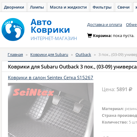
Дворники
Лампы
Масла и жидкости
Фильтры
Свечи
Авто
Доставка и оплата
Обмен
Коврики
Корзина:
пока пуста.
ИНТЕРНЕТ-МАГАЗИН
Главная
»
Коврики для Subaru
»
Outback
»
3 пок., (03-09) униве
Коврики для Subaru Outback 3 пок., (03-09) универс
Коврики в салон Seintex Сетка S15267
Цена:
5891
Материал:
резин
Страна произво
Количество:
5 шт