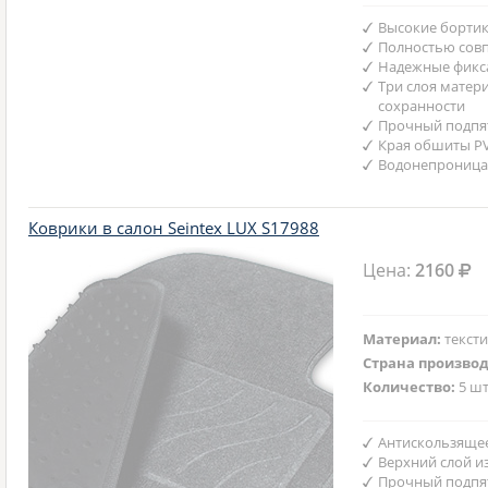
Высокие бортик
Полностью совп
Надежные фикс
Три слоя матер
сохранности
Прочный подпят
Края обшиты P
Водонепроница
Коврики в салон Seintex LUX S17988
Цена:
2160
Материал:
текст
Страна произво
Количество:
5 шт
Антискользяще
Верхний слой и
Прочный подпят