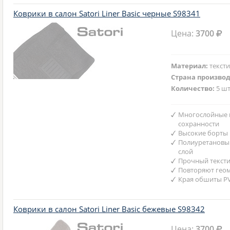
Коврики в салон Satori Liner Basic черные S98341
Цена:
3700
Материал:
текст
Страна произво
Количество:
5 шт
Многослойные 
сохранности
Высокие борты
Полиуретановы
слой
Прочный текст
Повторяют гео
Края обшиты P
Коврики в салон Satori Liner Basic бежевые S98342
Цена:
3700