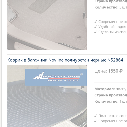
Страна произво
Количество:
5 шт
Современное от
Удобный подпят
Сделаны из спе
Коврик в багажник Novline полиуретан черные N52864
Цена:
1550
Материал:
полиу
Страна произво
Количество:
1 шт
Полностью совп
Современное от