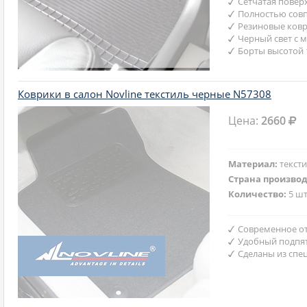
Сетчатая повер
Полностью совп
Резиновые ковр
Черный свет с 
Борты высотой 
Коврики в салон Novline текстиль черные N57308
Цена:
2660
Материал:
текст
Страна произво
Количество:
5 шт
Современное от
Удобный подпят
Сделаны из спе