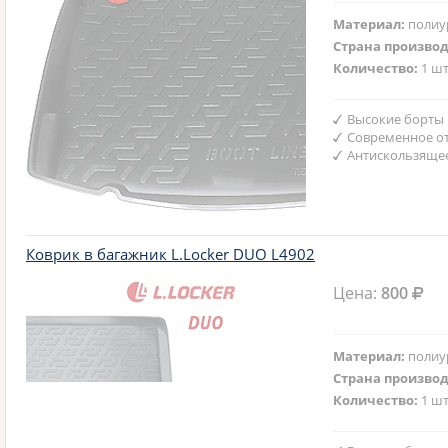
Материал:
полиу
Страна произво
Количество:
1 шт
Высокие борты
Современное от
Антискользяще
Коврик в багажник L.Locker DUO L4902
Цена:
800
Материал:
полиу
Страна произво
Количество:
1 шт