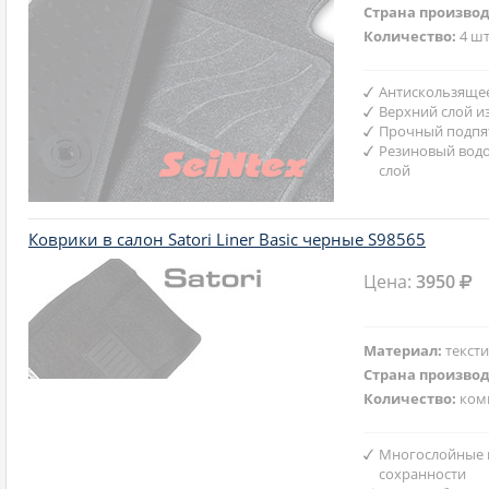
Страна произво
Количество:
4 шт
Антискользяще
Верхний слой и
Прочный подпят
Резиновый вод
слой
Коврики в салон Satori Liner Basic черные S98565
Цена:
3950
Материал:
текст
Страна произво
Количество:
ком
Многослойные 
сохранности