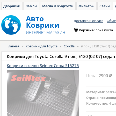
Дворники
Лампы
Масла и жидкости
Фильтры
Свечи
Авто
Доставка и оплата
Обмен
Коврики
Корзина:
пока пуста.
ИНТЕРНЕТ-МАГАЗИН
Главная
»
Коврики для Toyota
»
Corolla
»
9 пок., E120 (02-07) се
Коврики для Toyota Corolla 9 пок., E120 (02-07) седан
Коврики в салон Seintex Сетка S15275
Цена:
2900
Материал:
резин
Страна произво
Количество:
4 шт