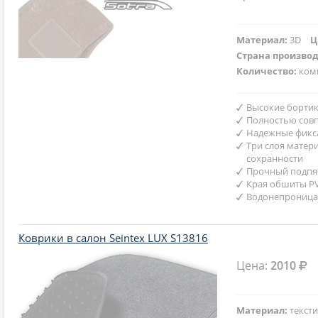
Материал:
3D
Ц
Страна произво
Количество:
ком
Высокие бортик
Полностью совп
Надежные фикс
Три слоя матер
сохранности
Прочный подпят
Края обшиты P
Водонепроница
Коврики в салон Seintex LUX S13816
Цена:
2010
Материал:
текст