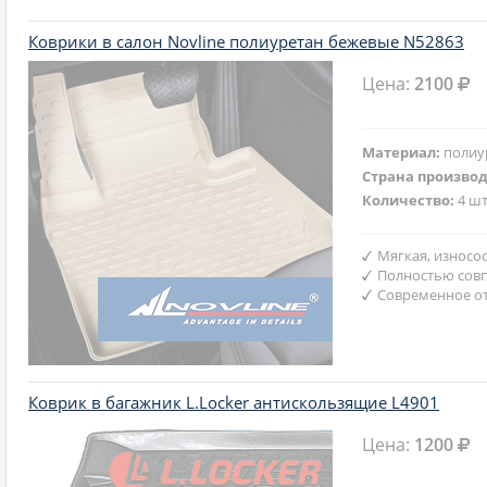
Коврики в салон Novline полиуретан бежевые N52863
Цена:
2100
Материал:
полиу
Страна произво
Количество:
4 шт
Мягкая, износо
Полностью совп
Современное от
Коврик в багажник L.Locker антискользящие L4901
Цена:
1200