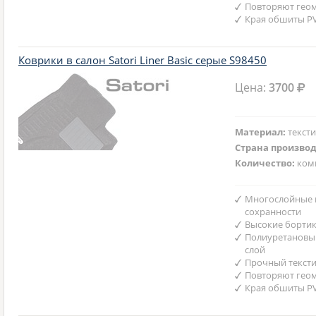
Повторяют гео
Края обшиты P
Коврики в салон Satori Liner Basic серые S98450
Цена:
3700
Материал:
текст
Страна произво
Количество:
ком
Многослойные 
сохранности
Высокие борти
Полиуретановы
слой
Прочный текст
Повторяют гео
Края обшиты P