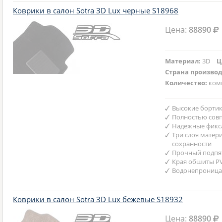
Коврики в салон Sotra 3D Lux черные S18968
Цена:
88890
Материал:
3D
Ц
Страна произво
Количество:
ком
Высокие бортик
Полностью совп
Надежные фикс
Три слоя матер
сохранности
Прочный подпят
Края обшиты P
Водонепроница
Коврики в салон Sotra 3D Lux бежевые S18932
Цена:
88890