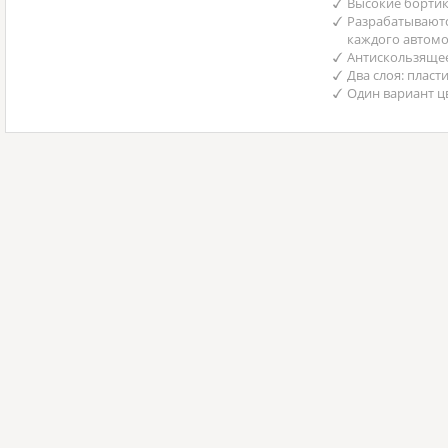
Высокие бортик
Разрабатываютс
каждого автом
Антискользяще
Два слоя: пласт
Один вариант ц