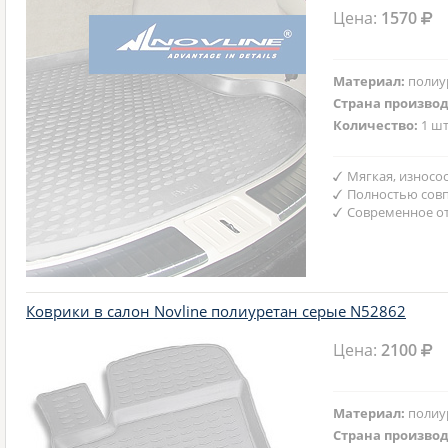
Цена:
1570
Материал:
полиу
Страна произво
Количество:
1 шт
Мягкая, износо
Полностью совп
Современное от
Коврики в салон Novline полиуретан серые N52862
Цена:
2100
Материал:
полиу
Страна произво