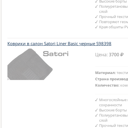
Высокие борты
Полиуретановы
слой
Прочный текст
Повторяют гео
Края обшиты P
Коврики в салон Satori Liner Basic черные S98398
Цена:
3700
Материал:
текст
Страна произво
Количество:
ком
Многослойные 
сохранности
Высокие борты
Полиуретановы
слой
Прочный текст