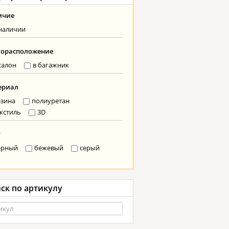
ичие
наличии
торасположение
салон
в багажник
ериал
езина
полиуретан
кстиль
3D
т
ерный
бежевый
серый
ск по артикулу