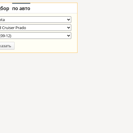
бор
по авто
казать