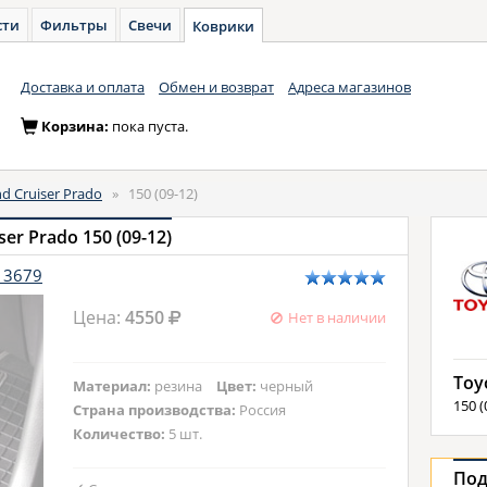
сти
Фильтры
Свечи
Коврики
Доставка и оплата
Обмен и возврат
Адреса магазинов
Корзина:
пока пуста.
d Cruiser Prado
»
150 (09-12)
er Prado 150 (09-12)
S13679
Цена:
4550
Нет в наличии
Toy
Материал:
резина
Цвет:
черный
150 (
Страна производства:
Россия
Количество:
5 шт.
Под