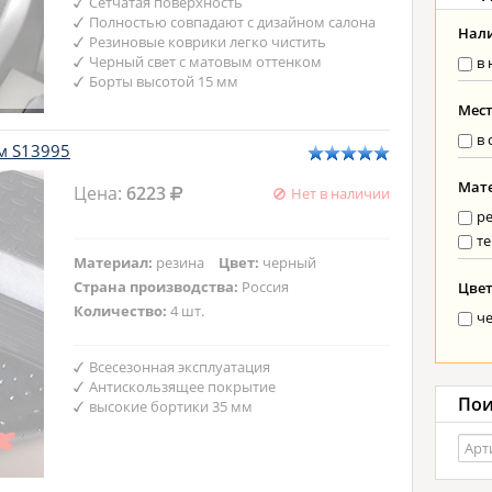
Сетчатая поверхность
Полностью совпадают с дизайном салона
Нал
Резиновые коврики легко чистить
Черный свет с матовым оттенком
в 
Борты высотой 15 мм
Мес
в 
ом S13995
Мат
Цена:
6223
Нет в наличии
р
те
Материал:
резина
Цвет:
черный
Страна производства:
Россия
Цве
Количество:
4 шт.
ч
Всесезонная эксплуатация
Антискользящее покрытие
Пои
высокие бортики 35 мм