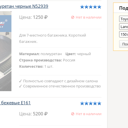
иуретан черные N52939
Под
Цена:
1250
Нет в наличии
Для 7-местного багажника. Короткий
багажник.
По
Материал:
полиуретан
Цвет:
черный
Страна производства:
Россия
Количество:
1 шт.
Полностью совпадают с дизайном салона
Современное отечественное производство
x бежевые E161
Цена:
5200
Нет в наличии