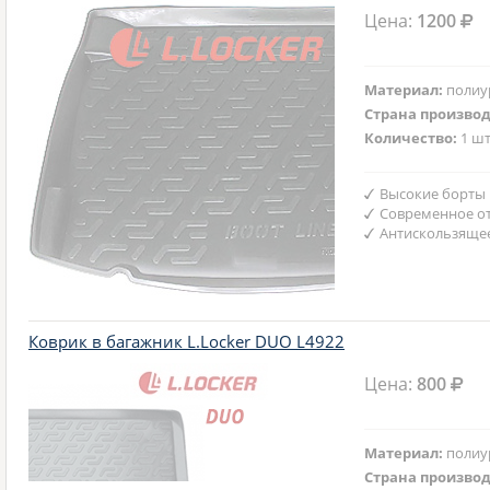
Цена:
1200
Материал:
полиу
Страна произво
Количество:
1 шт
Высокие борты
Современное от
Антискользяще
Коврик в багажник L.Locker DUO L4922
Цена:
800
Материал:
полиу
Страна произво