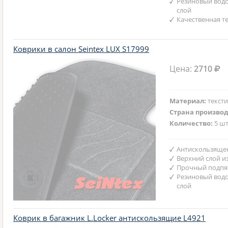
Резиновый вод
слой
Качественная т
Коврики в салон Seintex LUX S17999
Цена:
2710
Материал:
текст
Страна произво
Количество:
5 шт
Антискользяще
Верхний слой и
Прочный подпят
Резиновый вод
слой
Коврик в багажник L.Locker антискользящие L4921