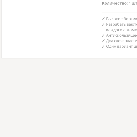
Количество:
1 шт
Высокие бортик
Разрабатываютс
каждого автом
Антискользяще
Два слоя: пласт
Один вариант ц