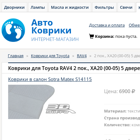
Дворники
Лампы
Масла и жидкости
Фильтры
Свечи
Авто
Доставка и оплата
Обмен
Коврики
Корзина:
пока пуста.
ИНТЕРНЕТ-МАГАЗИН
Главная
»
Коврики для Toyota
»
RAV4
»
2 пок., XA20 (00-05) 5 д
Коврики для Toyota RAV4 2 пок., XA20 (00-05) 5 двер
Коврики в салон Sotra Matex S14115
Цена:
6900
Материал:
текст
Страна произво
Количество:
ком