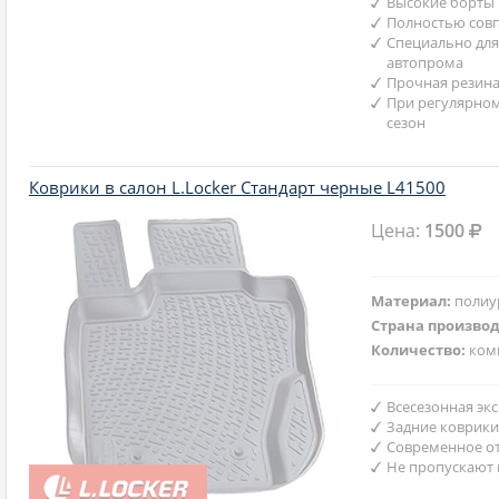
Высокие борты
Полностью совп
Специально для
автопрома
Прочная резина
При регулярном
сезон
Коврики в салон L.Locker Стандарт черные L41500
Цена:
1500
Материал:
полиу
Страна произво
Количество:
ком
Всесезонная эк
Задние коврики
Современное от
Не пропускают 