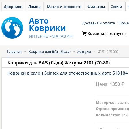
Дворники
Лампы
Масла и жидкости
Фильтры
Свечи
Авто
Доставка и оплата
Обмен
Коврики
Корзина:
пока пуста.
ИНТЕРНЕТ-МАГАЗИН
Главная
»
Коврики для ВАЗ (Лада)
»
Жигули
»
2101 (70-88)
Коврики для ВАЗ (Лада) Жигули 2101 (70-88)
Коврики в салон Seintex для отечественных авто S18184
Цена:
1350
Материал:
резин
Страна произво
Количество:
ком