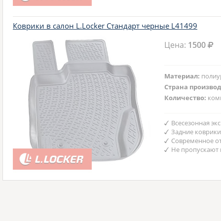
Коврики в салон L.Locker Стандарт черные L41499
Цена:
1500
Материал:
полиу
Страна произво
Количество:
ком
Всесезонная эк
Задние коврики
Современное от
Не пропускают 