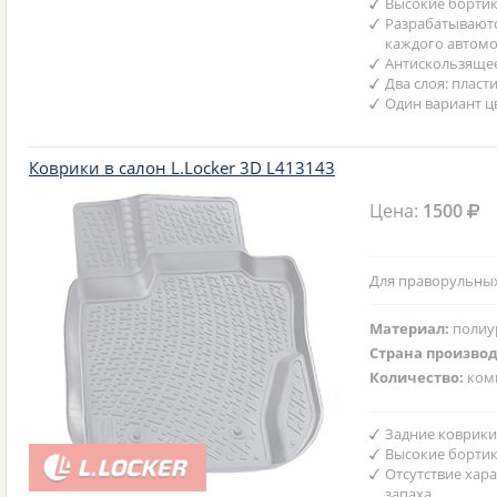
Высокие бортик
Разрабатываютс
каждого автом
Антискользяще
Два слоя: пласт
Один вариант ц
Коврики в салон L.Locker 3D L413143
Цена:
1500
Для праворульных
Материал:
полиу
Страна произво
Количество:
ком
Задние коврики
Высокие бортик
Отсутствие хар
запаха