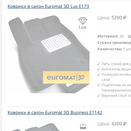
Коврики в салон Euromat 3D Lux E173
Цена:
5200
Материал:
3D
Ц
Страна произво
Количество:
5 шт
Пять слоев для
Антискользяще
Полиуретановы
слой
Подпятник из н
термарезинапл
Верхний слой и
Коврики в салон Euromat 3D Business E1142
Цена:
4200