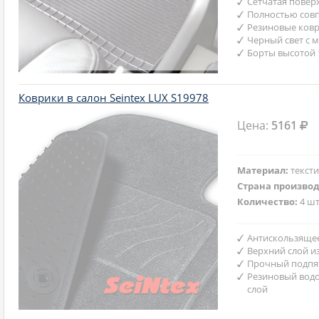
Сетчатая повер
Полностью совп
Резиновые ковр
Черный свет с 
Борты высотой 
Коврики в салон Seintex LUX S19978
Цена:
5161
Материал:
текст
Страна произво
Количество:
4 шт
Антискользяще
Верхний слой и
Прочный подпят
Резиновый вод
слой