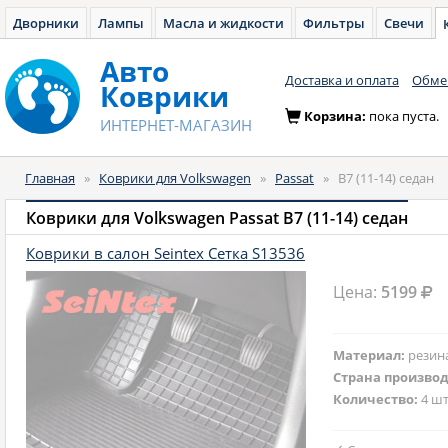
Дворники
Лампы
Масла и жидкости
Фильтры
Свечи
Авто
Доставка и оплата
Обмен
Коврики
Корзина:
пока пуста.
ИНТЕРНЕТ-МАГАЗИН
Главная
»
Коврики для Volkswagen
»
Passat
»
B7 (11-14) седан
Коврики для Volkswagen Passat B7 (11-14) седан
Коврики в салон Seintex Сетка S13536
Цена:
5199
Материал:
резин
Страна произво
Количество:
4 шт