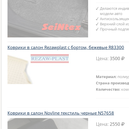
Делаются индив
модели авто
Антискользяще
Верхний слой и
Прочный подпят
Коврики в салон Rezawplast с бортом, бежевые R83300
Цена:
3500
Материал:
полиу
Страна произво
Количество:
ком
Коврики в салон Novline текстиль черные N57658
Цена:
2550