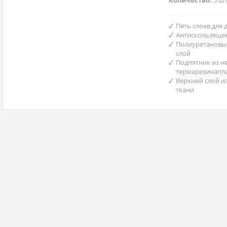
Количество:
5 шт
Пять слоев для
Антискользяще
Полиуретановы
слой
Подпятник из н
термарезинапл
Верхний слой и
ткани