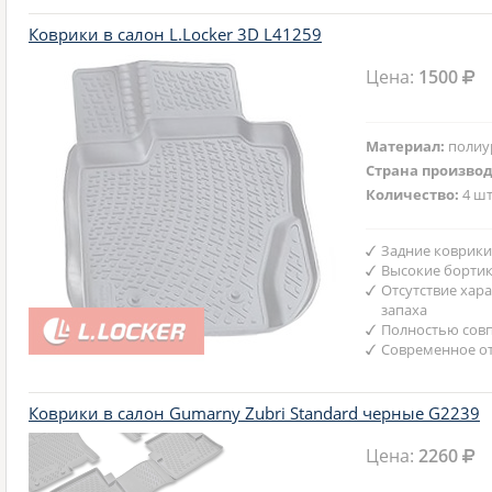
Коврики в салон L.Locker 3D L41259
Цена:
1500
Материал:
полиу
Страна произво
Количество:
4 шт
Задние коврики
Высокие бортик
Отсутствие хар
запаха
Полностью совп
Современное от
Коврики в салон Gumarny Zubri Standard черные G2239
Цена:
2260