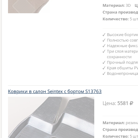
Материал:
3D
Ц
Страна произво
Количество:
5 шт
Высокие бортик
Полностью совп
Надежные фикс
Три слоя матер
сохранности
Прочный подпят
Края обшиты P
Водонепроница
Коврики в салон Seintex с бортом S13763
Цена:
5581
Материал:
резин
Страна произво
Количество:
5 шт