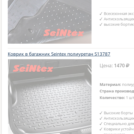
Всесезонная эк
Антискользяще
высокие бортик
Коврик в багажник Seintex полиуретан S13787
Цена:
1470
Материал:
полиу
Страна произво
Количество:
1 шт
Высокие борты
Антискользяще
Специально для
Коврики устойч