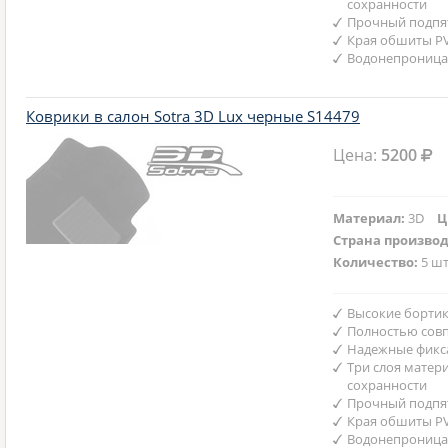
сохранности
Прочный подпят
Края обшиты P
Водонепроница
Коврики в салон Sotra 3D Lux черные S14479
Цена:
5200
Материал:
3D
Ц
Страна произво
Количество:
5 шт
Высокие бортик
Полностью совп
Надежные фикс
Три слоя матер
сохранности
Прочный подпят
Края обшиты P
Водонепроница