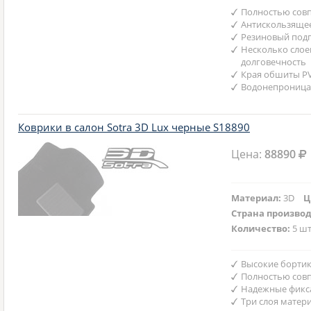
Полностью совп
Антискользяще
Резиновый подп
Несколько слое
долговечность
Края обшиты P
Водонепроница
Коврики в салон Sotra 3D Lux черные S18890
Цена:
88890
Материал:
3D
Ц
Страна произво
Количество:
5 шт
Высокие бортик
Полностью совп
Надежные фикс
Три слоя матер