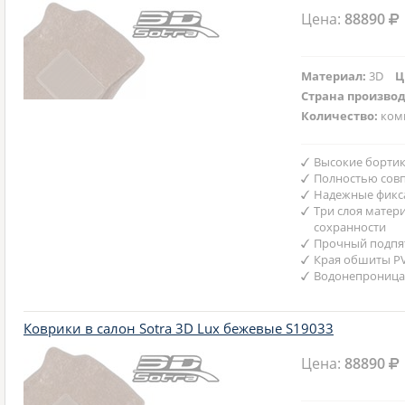
Цена:
88890
Материал:
3D
Ц
Страна произво
Количество:
ком
Высокие бортик
Полностью совп
Надежные фикс
Три слоя матер
сохранности
Прочный подпят
Края обшиты P
Водонепроница
Коврики в салон Sotra 3D Lux бежевые S19033
Цена:
88890