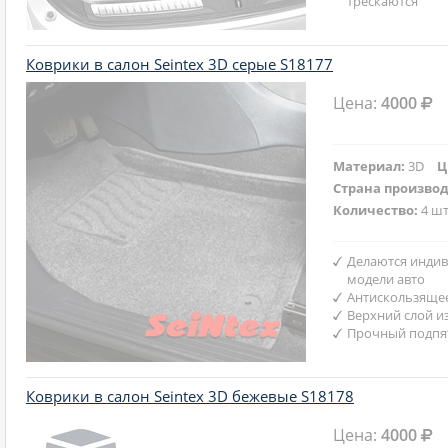
трескаются
Коврики в салон Seintex 3D серые S18177
Цена:
4000
Материал:
3D
Ц
Страна произво
Количество:
4 шт
Делаются индив
модели авто
Антискользяще
Верхний слой и
Прочный подпят
Коврики в салон Seintex 3D бежевые S18178
Цена:
4000