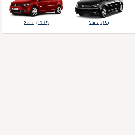
2 пок., (10-15)
3 пок., (15-)