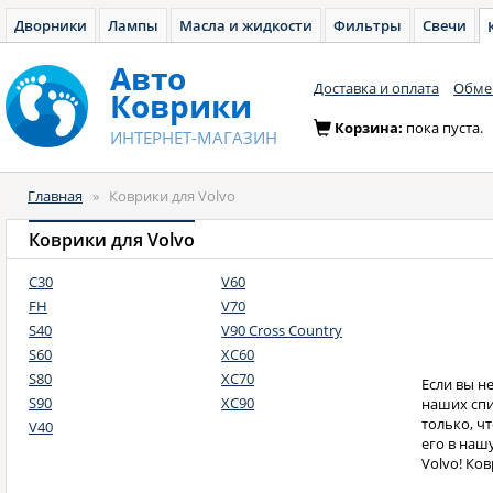
Дворники
Лампы
Масла и жидкости
Фильтры
Свечи
Авто
Доставка и оплата
Обмен
Коврики
Корзина:
пока пуста.
ИНТЕРНЕТ-МАГАЗИН
Главная
»
Коврики для Volvo
Коврики для Volvo
C30
V60
FH
V70
S40
V90 Cross Country
S60
XC60
S80
XC70
Если вы н
S90
XC90
наших спис
только, ч
V40
его в наш
Volvo! Ков