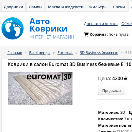
Дворники
Лампы
Масла и жидкости
Фильтры
Свечи
Авто
Доставка и оплата
Обмен
Коврики
Корзина:
пока пуста.
ИНТЕРНЕТ-МАГАЗИН
Главная
»
Все бренды
»
Euromat
»
3D Business бежевые
»
E11
Коврики в салон Euromat 3D Business бежевые E110
Цена:
4200
Предзаказ
Материал:
3D
Ц
Количество:
3 шт
Материал подпя
Артикул:
EMC3D-