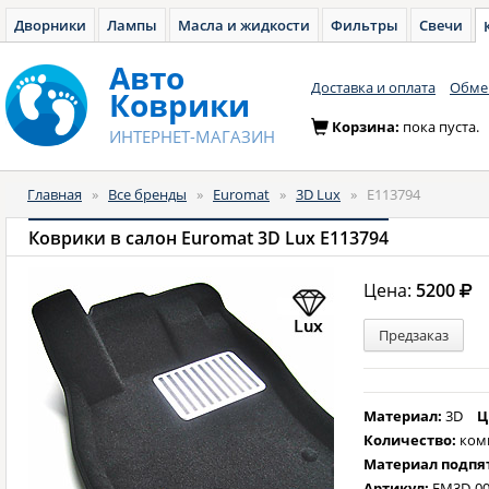
Дворники
Лампы
Масла и жидкости
Фильтры
Свечи
Авто
Доставка и оплата
Обмен
Коврики
Корзина:
пока пуста.
ИНТЕРНЕТ-МАГАЗИН
Главная
»
Все бренды
»
Euromat
»
3D Lux
»
E113794
Коврики в салон Euromat 3D Lux E113794
Цена:
5200
Предзаказ
Материал:
3D
Ц
Количество:
ком
Материал подпя
Артикул:
EM3D-00