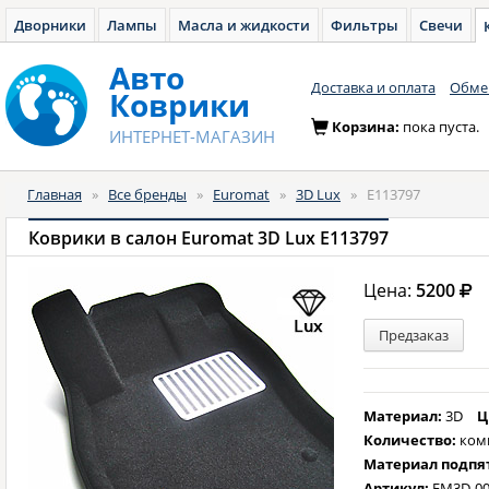
Дворники
Лампы
Масла и жидкости
Фильтры
Свечи
Авто
Доставка и оплата
Обмен
Коврики
Корзина:
пока пуста.
ИНТЕРНЕТ-МАГАЗИН
Главная
»
Все бренды
»
Euromat
»
3D Lux
»
E113797
Коврики в салон Euromat 3D Lux E113797
Цена:
5200
Предзаказ
Материал:
3D
Ц
Количество:
ком
Материал подпя
Артикул:
EM3D-00