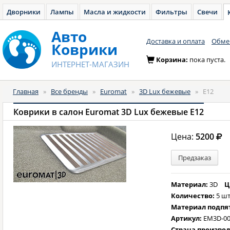
Дворники
Лампы
Масла и жидкости
Фильтры
Свечи
Авто
Доставка и оплата
Обмен
Коврики
Корзина:
пока пуста.
ИНТЕРНЕТ-МАГАЗИН
Главная
»
Все бренды
»
Euromat
»
3D Lux бежевые
»
E12
Коврики в салон Euromat 3D Lux бежевые E12
Цена:
5200
Предзаказ
Материал:
3D
Ц
Количество:
5 шт
Материал подпя
Артикул:
EM3D-00
Страна произво