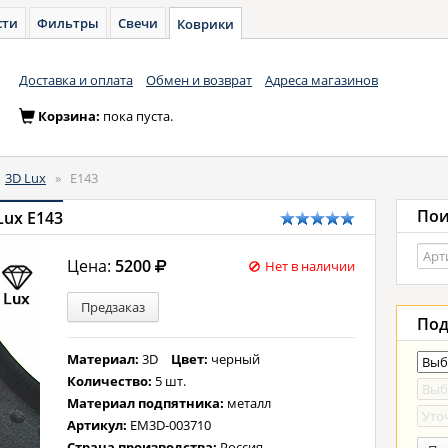
сти
Фильтры
Свечи
Коврики
Доставка и оплата
Обмен и возврат
Адреса магазинов
Корзина:
пока пуста.
»
3D Lux
»
E143
Пои
Lux E143
Цена:
5200
Нет в наличии
Предзаказ
Под
Материал:
3D
Цвет:
черный
Количество:
5 шт.
Материал подпятника:
металл
Артикул:
EM3D-003710
Страна производства:
Россия