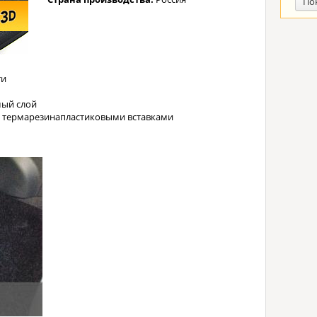
По
ти
ый слой
с термарезинапластиковыми вставками