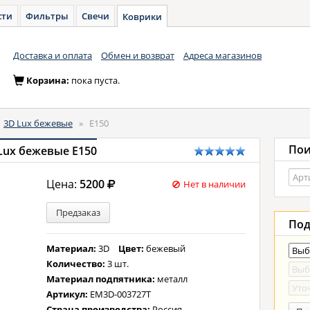
сти
Фильтры
Свечи
Коврики
Доставка и оплата
Обмен и возврат
Адреса магазинов
Корзина:
пока пуста.
»
3D Lux бежевые
»
E150
Пои
Lux бежевые E150
Цена:
5200
Нет в наличии
Предзаказ
Под
Материал:
3D
Цвет:
бежевый
Количество:
3 шт.
Материал подпятника:
металл
Артикул:
EM3D-003727T
Страна производства:
Россия