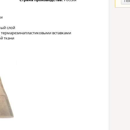
По
ти
ый слой
с термарезинапластиковыми вставками
й ткани