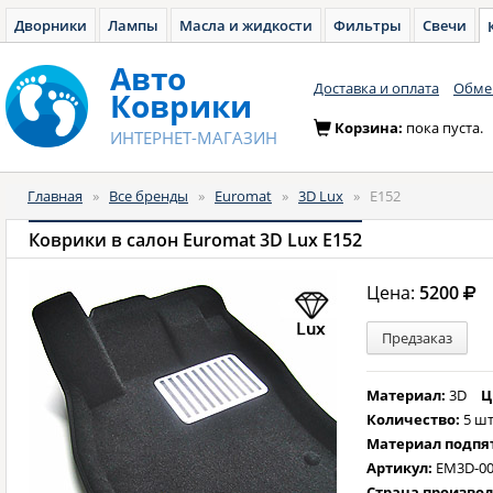
Дворники
Лампы
Масла и жидкости
Фильтры
Свечи
Авто
Доставка и оплата
Обмен
Коврики
Корзина:
пока пуста.
ИНТЕРНЕТ-МАГАЗИН
Главная
»
Все бренды
»
Euromat
»
3D Lux
»
E152
Коврики в салон Euromat 3D Lux E152
Цена:
5200
Предзаказ
Материал:
3D
Ц
Количество:
5 шт
Материал подпя
Артикул:
EM3D-00
Страна произво