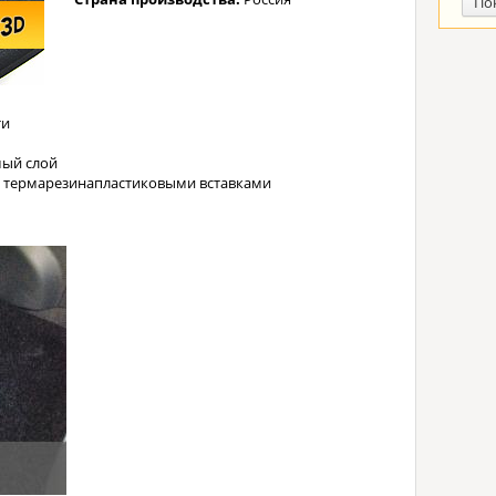
По
ти
ый слой
с термарезинапластиковыми вставками