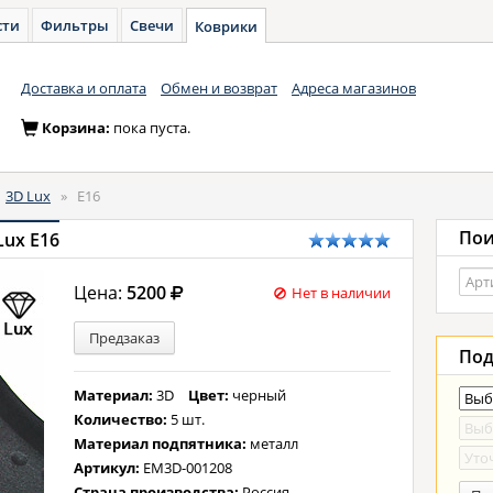
сти
Фильтры
Свечи
Коврики
Доставка и оплата
Обмен и возврат
Адреса магазинов
Корзина:
пока пуста.
»
3D Lux
»
E16
Пои
Lux E16
Цена:
5200
Нет в наличии
Предзаказ
Под
Материал:
3D
Цвет:
черный
Количество:
5 шт.
Материал подпятника:
металл
Артикул:
EM3D-001208
Страна производства:
Россия