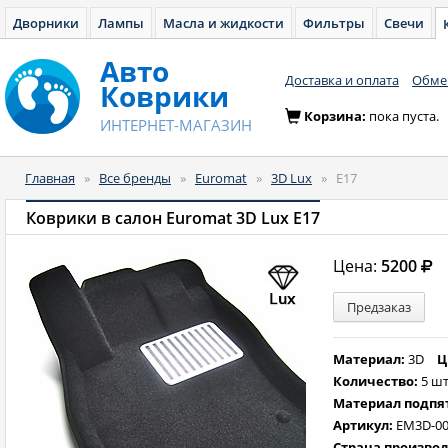
Дворники
Лампы
Масла и жидкости
Фильтры
Свечи
Авто
Доставка и оплата
Обмен
Коврики
Корзина:
пока пуста.
ИНТЕРНЕТ-МАГАЗИН
Главная
»
Все бренды
»
Euromat
»
3D Lux
»
E17
Коврики в салон Euromat 3D Lux E17
Цена:
5200
Предзаказ
Материал:
3D
Ц
Количество:
5 шт
Материал подпя
Артикул:
EM3D-00
Страна произво