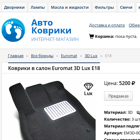
Дворники
Лампы
Масла и жидкости
Фильтры
Свечи
Авто
Доставка и оплата
Обмен
Коврики
Корзина:
пока пуста.
ИНТЕРНЕТ-МАГАЗИН
Главная
»
Все бренды
»
Euromat
»
3D Lux
»
E18
Коврики в салон Euromat 3D Lux E18
Цена:
5200
Предзаказ
Материал:
3D
Ц
Количество:
3 шт
Материал подпя
Артикул:
EM3D-00
Страна произво