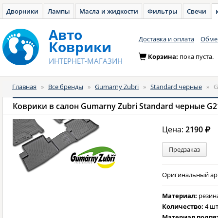
Дворники
Лампы
Масла и жидкости
Фильтры
Свечи
Авто
Доставка и оплата
Обмен
Коврики
Корзина:
пока пуста.
ИНТЕРНЕТ-МАГАЗИН
Главная
»
Все бренды
»
Gumarny Zubri
»
Standard черные
»
G
Коврики в салон Gumarny Zubri Standard черные G2
Цена:
2190
Предзаказ
Оригинальный арти
Материал:
резин
Количество:
4 шт
Материал подпя