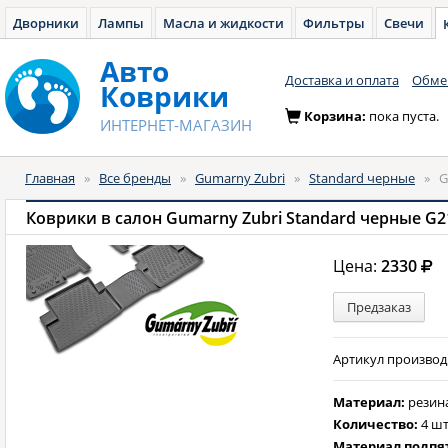
Дворники
Лампы
Масла и жидкости
Фильтры
Свечи
Авто
Доставка и оплата
Обмен
Коврики
Корзина:
пока пуста.
ИНТЕРНЕТ-МАГАЗИН
Главная
»
Все бренды
»
Gumarny Zubri
»
Standard черные
»
G
Коврики в салон Gumarny Zubri Standard черные G2
Цена:
2330
Предзаказ
Артикул производи
Материал:
резин
Количество:
4 шт
Материал подпя