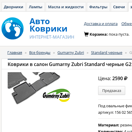
Дворники
Лампы
Масла и жидкости
Фильтры
Свечи
Авто
Доставка и оплата
Обмен
Коврики
Корзина:
пока пуста.
ИНТЕРНЕТ-МАГАЗИН
Главная
»
Все бренды
»
Gumarny Zubri
»
Standard черные
»
G
Коврики в салон Gumarny Zubri Standard черные G2
Цена:
2590
Предзаказ
Под овальные фи
артикул: 156 02 56
Материал:
резин
Количество:
4 шт