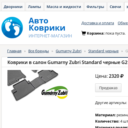
Дворники
Лампы
Масла и жидкости
Фильтры
Свечи
Авто
Доставка и оплата
Обмен
Коврики
Корзина:
пока пуста.
ИНТЕРНЕТ-МАГАЗИН
Главная
»
Все бренды
»
Gumarny Zubri
»
Standard черные
»
G
Коврики в салон Gumarny Zubri Standard черные G2
Цена:
2320
Предзаказ
Другие артикулы: 1
Материал:
резин
Количество:
4 шт
Материал подпя