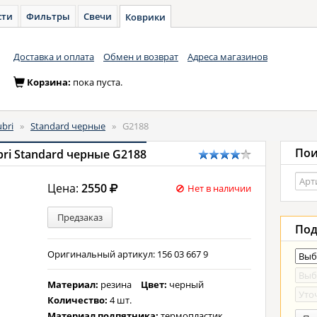
сти
Фильтры
Свечи
Коврики
Доставка и оплата
Обмен и возврат
Адреса магазинов
Корзина:
пока пуста.
bri
»
Standard черные
»
G2188
Пои
ri Standard черные G2188
Цена:
2550
Нет в наличии
Предзаказ
Под
Оригинальный артикул: 156 03 667 9
Материал:
резина
Цвет:
черный
Количество:
4 шт.
Материал подпятника:
термопластик