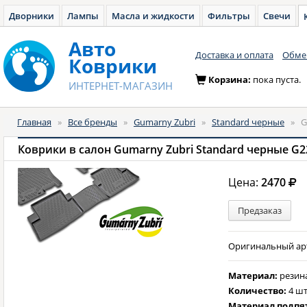
Дворники
Лампы
Масла и жидкости
Фильтры
Свечи
Авто
Доставка и оплата
Обмен
Коврики
Корзина:
пока пуста.
ИНТЕРНЕТ-МАГАЗИН
Главная
»
Все бренды
»
Gumarny Zubri
»
Standard черные
»
G
Коврики в салон Gumarny Zubri Standard черные G2
Цена:
2470
Предзаказ
Оригинальный арти
Материал:
резин
Количество:
4 шт
Материал подпя